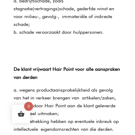
bedrijfsschade, zoals
stagnatie(vertragings)schade, gederfde winst en
voor milieu-, gevolg-, immateriële of indirecte
schade;
schade veroorzaakt door hulppersonen.
De klant vrijwaart Hair Point voor alle aanspraken
van derden
wegens productaansprakelijkheid als gevolg
van het in verkeer brengen van artikelen/zaken,
waarvan door Hair Point aan de klant geleverde
0
zaken deel uitmaken;
die betrekking hebben op eventuele inbreuk op
intellectuele eigendomsrechten van die derden.