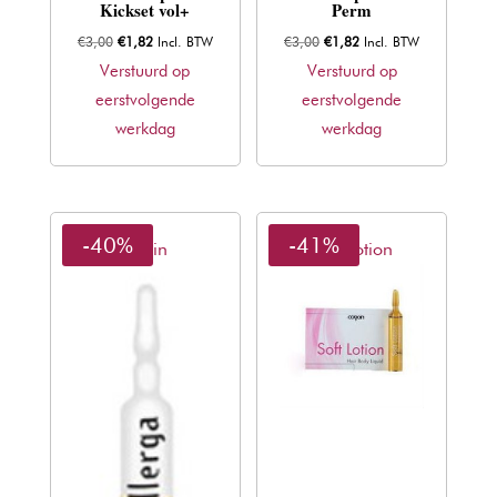
Kickset vol+
Perm
Oorspronkelijke
Huidige
Oorspronkelijke
Huidige
€
3,00
€
1,82
Incl. BTW
€
3,00
€
1,82
Incl. BTW
prijs
prijs
prijs
prijs
Verstuurd op
Verstuurd op
was:
is:
was:
is:
eerstvolgende
eerstvolgende
€3,00.
€1,82.
€3,00.
€1,82.
werkdag
werkdag
-40%
-41%
Carin
Soft Lotion