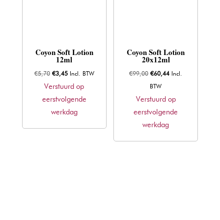
Coyon Soft Lotion
Coyon Soft Lotion
12ml
20x12ml
Oorspronkelijke
Huidige
Oorspronkelijke
Huidige
€
5,70
€
3,45
Incl. BTW
€
99,00
€
60,44
Incl.
prijs
prijs
prijs
prijs
Verstuurd op
BTW
was:
is:
was:
is:
eerstvolgende
Verstuurd op
€5,70.
€3,45.
€99,00.
€60,44.
werkdag
eerstvolgende
werkdag