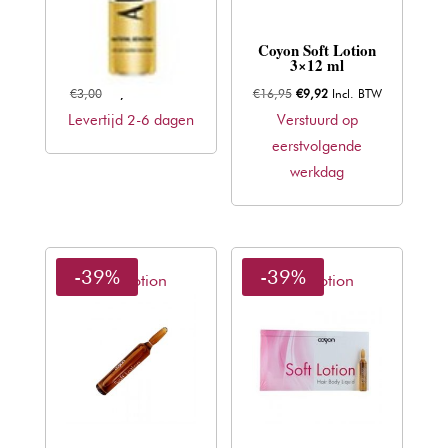
Carin Allerga
Coyon Soft Lotion
lotion 7.5ml
3×12 ml
Oorspronkelijke
Huidige
Oorspronkelijke
Huidige
€
3,00
€
1,82
Incl. BTW
€
16,95
€
9,92
Incl. BTW
prijs
prijs
prijs
prijs
Levertijd 2-6 dagen
Verstuurd op
was:
is:
was:
is:
eerstvolgende
€3,00.
€1,82.
€16,95.
€9,92.
werkdag
-39%
-39%
Soft Lotion
Soft Lotion