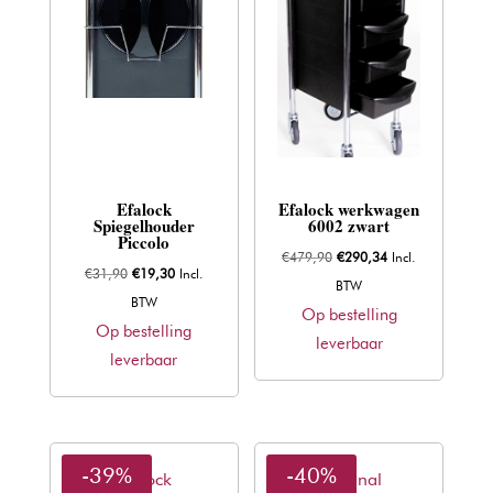
Efalock
Efalock werkwagen
Spiegelhouder
6002 zwart
Piccolo
Oorspronkelijke
Huidige
€
479,90
€
290,34
Incl.
Oorspronkelijke
Huidige
€
31,90
€
19,30
Incl.
prijs
prijs
BTW
prijs
prijs
BTW
was:
is:
Op bestelling
was:
is:
Op bestelling
€479,90.
€290,34.
leverbaar
€31,90.
€19,30.
leverbaar
-39%
-40%
Efalock
Original