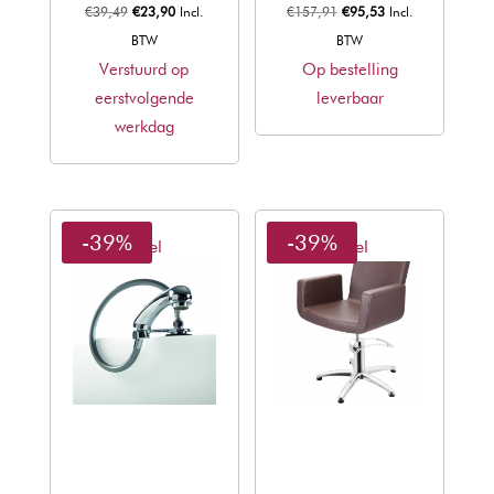
Oorspronkelijke
Huidige
Oorspronkelijke
Huidige
€
39,49
€
23,90
Incl.
€
157,91
€
95,53
Incl.
prijs
prijs
prijs
prijs
BTW
BTW
was:
is:
was:
is:
Verstuurd op
Op bestelling
€39,49.
€23,90.
€157,91.
€95,53.
eerstvolgende
leverbaar
werkdag
-39%
-39%
Sibel
Sibel