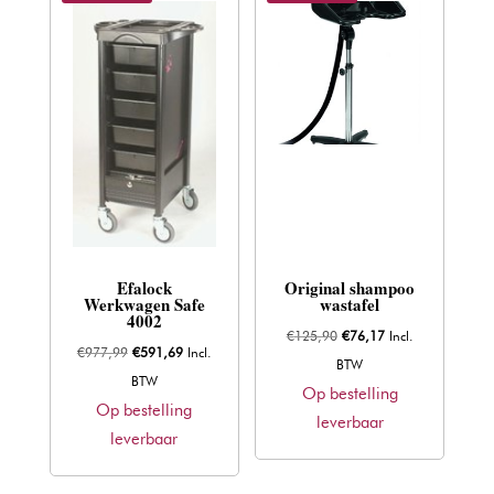
Efalock
Original shampoo
Werkwagen Safe
wastafel
4002
Oorspronkelijke
Huidige
€
125,90
€
76,17
Incl.
Oorspronkelijke
Huidige
€
977,99
€
591,69
Incl.
prijs
prijs
BTW
prijs
prijs
BTW
was:
is:
Op bestelling
was:
is:
Op bestelling
€125,90.
€76,17.
leverbaar
€977,99.
€591,69.
leverbaar