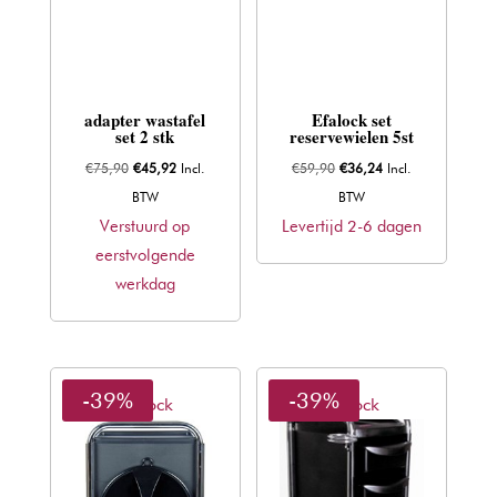
adapter wastafel
Efalock set
set 2 stk
reservewielen 5st
Oorspronkelijke
Huidige
Oorspronkelijke
Huidige
€
75,90
€
45,92
Incl.
€
59,90
€
36,24
Incl.
prijs
prijs
prijs
prijs
BTW
BTW
was:
is:
was:
is:
Verstuurd op
Levertijd 2-6 dagen
€75,90.
€45,92.
€59,90.
€36,24.
eerstvolgende
werkdag
-39%
-39%
Efalock
Efalock