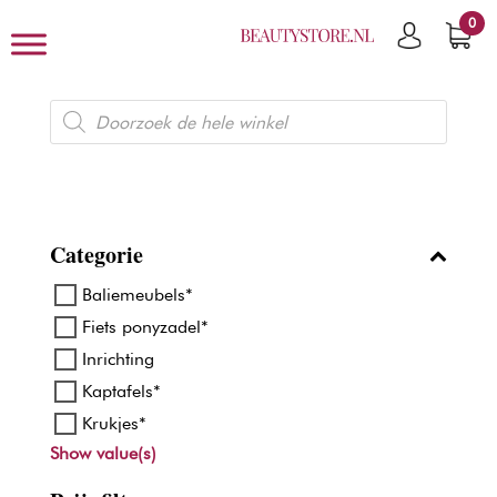
0
Producten
zoeken
Categorie
Baliemeubels*
Fiets ponyzadel*
Inrichting
Kaptafels*
Krukjes*
Show value(s)