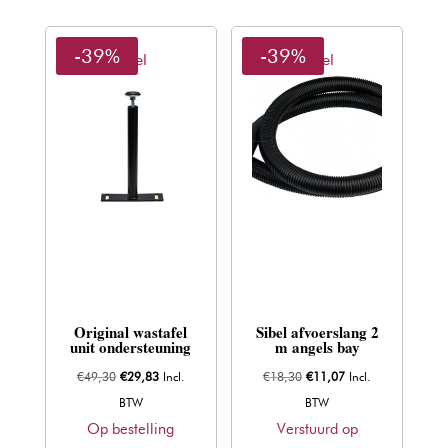
-39%
-39%
Sibel
Sibel
Original wastafel
Sibel afvoerslang 2
unit ondersteuning
m angels bay
Oorspronkelijke
Huidige
Oorspronkelijke
Huidige
€
49,30
€
29,83
Incl.
€
18,30
€
11,07
Incl.
prijs
prijs
prijs
prijs
BTW
BTW
was:
is:
was:
is:
Op bestelling
Verstuurd op