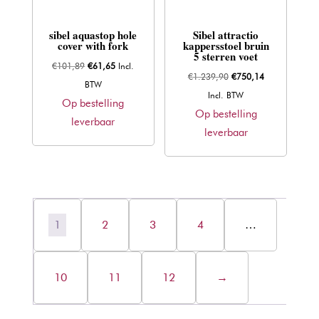
sibel aquastop hole
Sibel attractio
cover with fork
kappersstoel bruin
5 sterren voet
Oorspronkelijke
Huidige
€
101,89
€
61,65
Incl.
Oorspronkelijke
Huidige
€
1.239,90
€
750,14
prijs
prijs
BTW
prijs
prijs
Incl. BTW
was:
is:
Op bestelling
was:
is:
Op bestelling
€101,89.
€61,65.
leverbaar
€1.239,90.
€750,14.
leverbaar
1
2
3
4
…
10
11
12
→