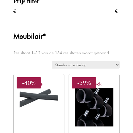
Prijs filter
€
€
Meubilair*
Resultaat 1–12 van de 134 resultaten wordt getoond
-40%
-39%
Sibel
Efalock