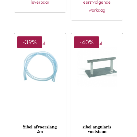
€49,30.
€29,83.
€18,30.
€11,07.
leverbaar
eerstvolgende
werkdag
-39%
-40%
Sibel
Sibel
Sibel afvoerslang
sibel angularis
2m
voetsteun