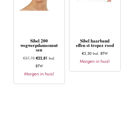
Sibel 200
Sibel haarband
wegwerpdamesmut
effen st tropez rood
sen
€
2,30
Incl. BTW
Oorspronkelijke
Huidige
€
37,70
€
22,81
Incl.
Morgen in huis!
prijs
prijs
BTW
was:
is:
Morgen in huis!
€37,70.
€22,81.