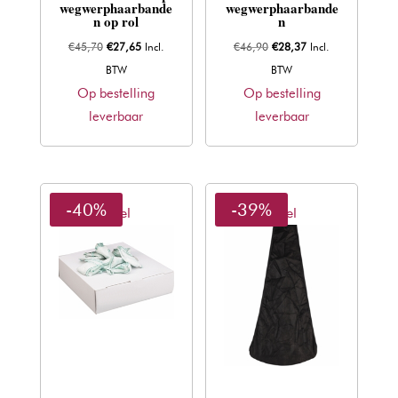
wegwerphaarbande
wegwerphaarbande
n op rol
n
Oorspronkelijke
Huidige
Oorspronkelijke
Huidige
€
45,70
€
27,65
Incl.
€
46,90
€
28,37
Incl.
prijs
prijs
prijs
prijs
BTW
BTW
was:
is:
was:
is:
Op bestelling
Op bestelling
€45,70.
€27,65.
€46,90.
€28,37.
leverbaar
leverbaar
-40%
-39%
Sibel
Sibel