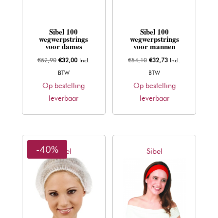
Sibel 100
Sibel 100
wegwerpstrings
wegwerpstrings
voor dames
voor mannen
Oorspronkelijke
Huidige
Oorspronkelijke
Huidige
€
52,90
€
32,00
Incl.
€
54,10
€
32,73
Incl.
prijs
prijs
prijs
prijs
BTW
BTW
was:
is:
was:
is:
Op bestelling
Op bestelling
€52,90.
€32,00.
€54,10.
€32,73.
leverbaar
leverbaar
-40%
Sibel
Sibel