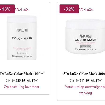
-43%
-32%
3DeLuXe
3DeLuXe
3DeLuXe Color Mask 1000ml
3DeLuXe Color Mask 300
Oorspronkelijke
Huidige
Oorspronkelijke
Huidige
€
44,20
€
25,35
Incl. BTW
€
16,50
€
11,19
Incl. BTW
prijs
prijs
prijs
prijs
Op bestelling leverbaar
Verstuurd op eerstvolgend
was:
is:
was:
is:
werkdag
€44,20.
€25,35.
€16,50.
€11,19.