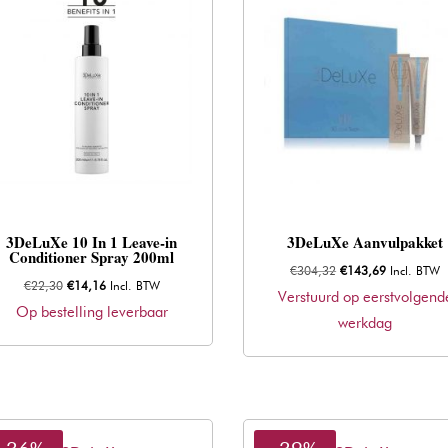
3DeLuXe 10 In 1 Leave-in
3DeLuXe Aanvulpakket
Conditioner Spray 200ml
Oorspronkelijke
Huidige
€
304,32
€
143,69
Incl. BTW
Oorspronkelijke
Huidige
€
22,30
€
14,16
Incl. BTW
prijs
prijs
Verstuurd op eerstvolgend
prijs
prijs
Op bestelling leverbaar
was:
is:
werkdag
was:
is:
€304,32.
€143,69.
€22,30.
€14,16.