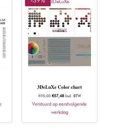
-39%
3DeLuXe
3DeLuXe Color chart
Oorspronkelijke
Huidige
€
95,00
€
57,48
Incl. BTW
prijs
prijs
e
Verstuurd op eerstvolgende
was:
is:
werkdag
€95,00.
€57,48.