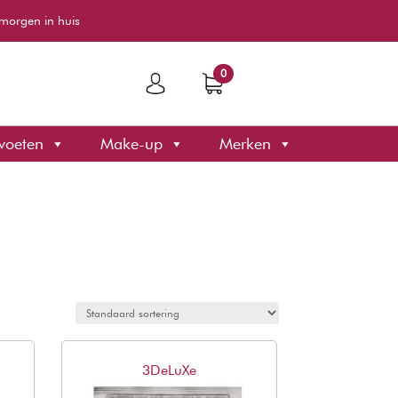
morgen in huis
0
voeten
Make-up
Merken
3DeLuXe