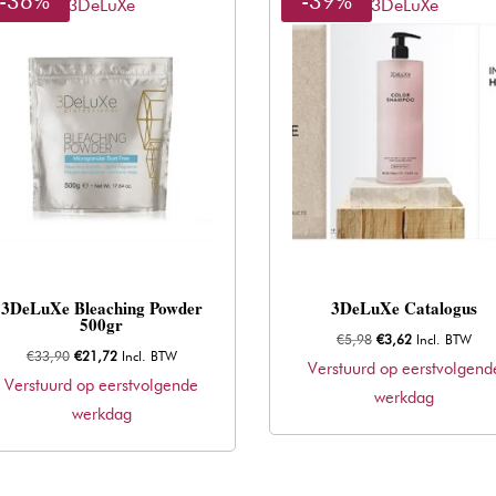
-36%
-39%
3DeLuXe
3DeLuXe
3DeLuXe Bleaching Powder
3DeLuXe Catalogus
500gr
Oorspronkelijke
Huidige
€
5,98
€
3,62
Incl. BTW
Oorspronkelijke
Huidige
€
33,90
€
21,72
Incl. BTW
prijs
prijs
Verstuurd op eerstvolgend
prijs
prijs
Verstuurd op eerstvolgende
was:
is:
werkdag
was:
is:
werkdag
€5,98.
€3,62.
€33,90.
€21,72.