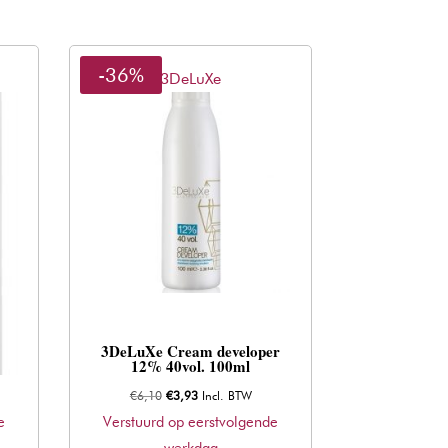
-36%
3DeLuXe
o
3DeLuXe Cream developer
12% 40vol. 100ml
Oorspronkelijke
Huidige
€
6,10
€
3,93
Incl. BTW
prijs
prijs
e
Verstuurd op eerstvolgende
was:
is:
werkdag