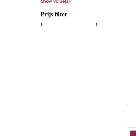
Show value(s)
Prijs filter
€
€