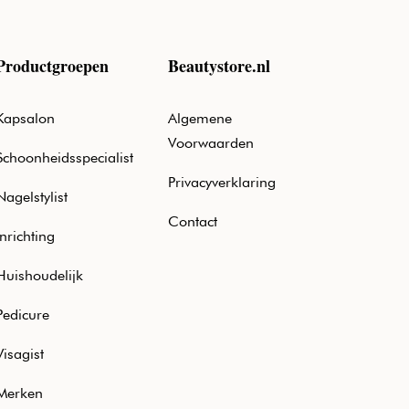
Productgroepen
Beautystore.nl
Kapsalon
Algemene
Voorwaarden
Schoonheidsspecialist
Privacyverklaring
Nagelstylist
Contact
Inrichting
Huishoudelijk
Pedicure
Visagist
Merken