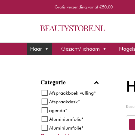
Gratis verzending vanaf €50,00
Haar
Gezicht/lichaam
Nagel
Categorie
H
Afspraakboek vulling*
Afspraakdesk*
Resu
agenda*
Aluminiumfolie*
Aluminiumfolie*