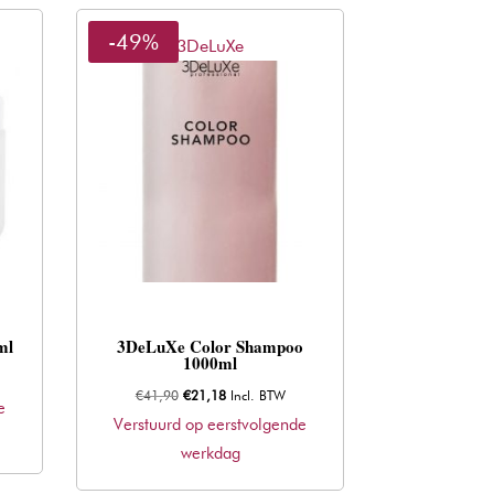
-49%
3DeLuXe
ml
3DeLuXe Color Shampoo
1000ml
Oorspronkelijke
Huidige
€
41,90
€
21,18
Incl. BTW
e
prijs
prijs
Verstuurd op eerstvolgende
was:
is:
werkdag
€41,90.
€21,18.