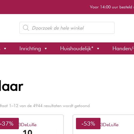
Voor 14:00 uur besteld 
Producten
zoeken
s
Inrichting
Huishoudelijk*
Handen/
aar
ltaat 1–12 van de 4944 resultaten wordt getoond
-37%
-53%
3DeLuXe
3DeLuXe