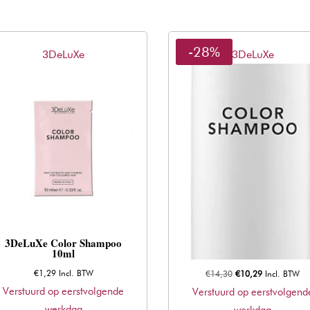
-28%
3DeLuXe
3DeLuXe
3DeLuXe Color Shampoo
3DeLuXe Color Shampo
10ml
250ml
Oorspronkelijke
Huidige
€
1,29
Incl. BTW
€
14,30
€
10,29
Incl. BTW
Verstuurd op eerstvolgende
prijs
prijs
Verstuurd op eerstvolgend
werkdag
was:
is:
werkdag