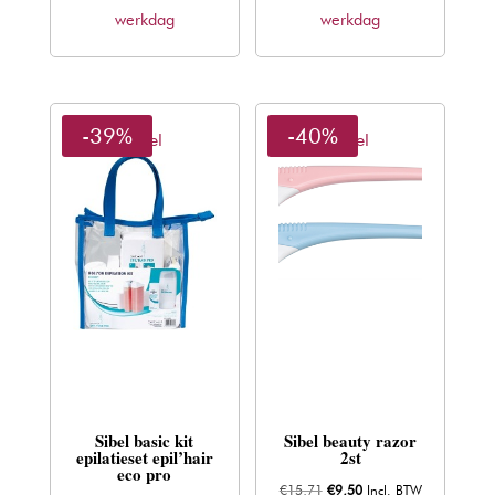
€16,50.
€9,98.
€4,90.
€2,96.
werkdag
werkdag
-39%
-40%
Sibel
Sibel
Sibel basic kit
Sibel beauty razor
epilatieset epil’hair
2st
eco pro
Oorspronkelijke
Huidige
€
15,71
€
9,50
Incl. BTW