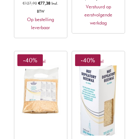
Oorspronkelijke
Huidige
€
127,90
€
77,38
Incl.
prijs
prijs
Verstuurd op
prijs
prijs
BTW
was:
is:
eerstvolgende
was:
is:
Op bestelling
€15,71.
€9,50.
werkdag
€127,90.
€77,38.
leverbaar
-40%
-40%
Sibel
Sibel