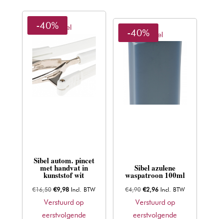
-40%
Sibel
-40%
Sibel
Sibel autom. pincet
met handvat in
Sibel azulene
kunststof wit
waspatroon 100ml
Oorspronkelijke
Huidige
Oorspronkelijke
Huidige
€
16,50
€
9,98
Incl. BTW
€
4,90
€
2,96
Incl. BTW
prijs
prijs
prijs
prijs
Verstuurd op
Verstuurd op
was:
is:
was:
is:
eerstvolgende
eerstvolgende