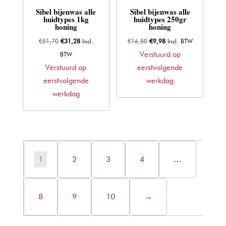
Sibel bijenwas alle
Sibel bijenwas alle
huidtypes 1kg
huidtypes 250gr
honing
honing
Oorspronkelijke
Huidige
Oorspronkelijke
Huidige
€
51,70
€
31,28
Incl.
€
16,50
€
9,98
Incl. BTW
prijs
prijs
prijs
prijs
Verstuurd op
BTW
was:
is:
was:
is:
Verstuurd op
eerstvolgende
€51,70.
€31,28.
€16,50.
€9,98.
eerstvolgende
werkdag
werkdag
1
2
3
4
…
8
9
10
→