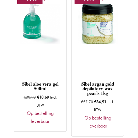
Sibel aloe vera gel
Sibel argan gold
500ml
depilatory wax
pearls 1kg
Oorspronkelijke
Huidige
€
30,90
€
18,69
Incl.
Oorspronkelijke
Huidige
€
57,70
€
34,91
Incl.
prijs
prijs
BTW
prijs
prijs
BTW
was:
is:
Op bestelling
was:
is:
Op bestelling
€30,90.
€18,69.
leverbaar
€57,70.
€34,91.
leverbaar