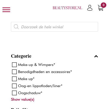
0
Producten
zoeken
Categorie
Make-up & Wimpers*
Benodigdheden en accessoires*
Make up*
Oog-en lippotloden/liner*
Oogschaduw*
Show value(s)