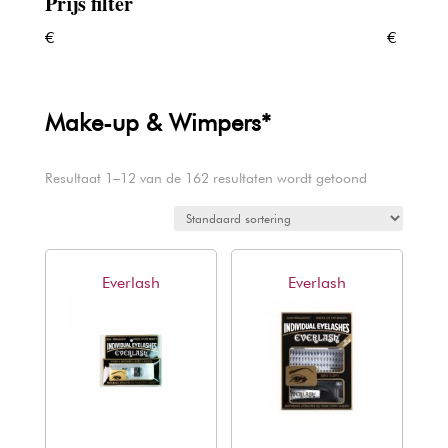
Prijs filter
€
€
Make-up & Wimpers*
Resultaat 1–12 van de 162 resultaten wordt getoond
Everlash
Everlash