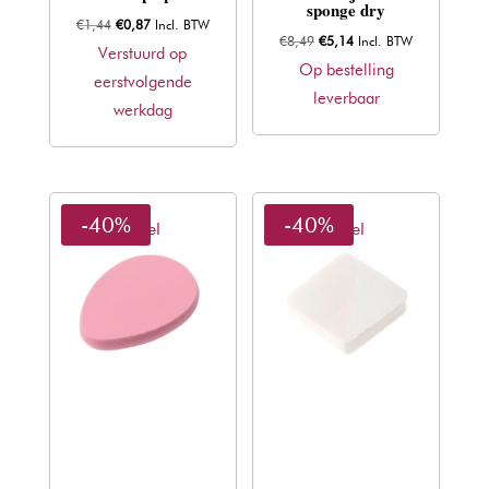
sponge dry
Oorspronkelijke
Huidige
€
1,44
€
0,87
Incl. BTW
Oorspronkelijke
Huidige
€
8,49
€
5,14
Incl. BTW
prijs
prijs
Verstuurd op
prijs
prijs
Op bestelling
was:
is:
eerstvolgende
was:
is:
leverbaar
€1,44.
€0,87.
werkdag
€8,49.
€5,14.
-40%
-40%
Sibel
Sibel