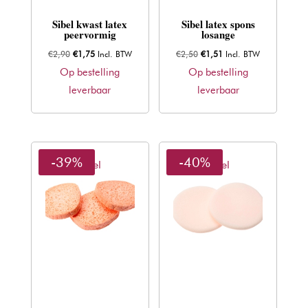
Sibel kwast latex
Sibel latex spons
peervormig
losange
Oorspronkelijke
Huidige
Oorspronkelijke
Huidige
€
2,90
€
1,75
Incl. BTW
€
2,50
€
1,51
Incl. BTW
prijs
prijs
prijs
prijs
Op bestelling
Op bestelling
was:
is:
was:
is:
leverbaar
leverbaar
€2,90.
€1,75.
€2,50.
€1,51.
-39%
-40%
Sibel
Sibel