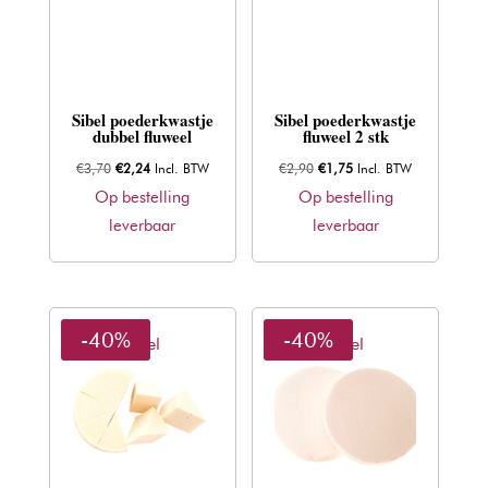
Sibel poederkwastje
Sibel poederkwastje
dubbel fluweel
fluweel 2 stk
Oorspronkelijke
Huidige
Oorspronkelijke
Huidige
€
3,70
€
2,24
Incl. BTW
€
2,90
€
1,75
Incl. BTW
prijs
prijs
prijs
prijs
Op bestelling
Op bestelling
was:
is:
was:
is:
leverbaar
leverbaar
€3,70.
€2,24.
€2,90.
€1,75.
-40%
-40%
Sibel
Sibel