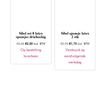
Sibel set 8 latex
Sibel sponsje latex
sponsjes driehoekig
2 stk
Oorspronkelijke
Huidige
Oorspronkelijke
Huidige
€
3,30
€
2,00
Incl. BTW
€
2,90
€
1,75
Incl. BTW
prijs
prijs
prijs
prijs
Op bestelling
Verstuurd op
was:
is:
was:
is:
leverbaar
eerstvolgende
€3,30.
€2,00.
€2,90.
€1,75.
werkdag