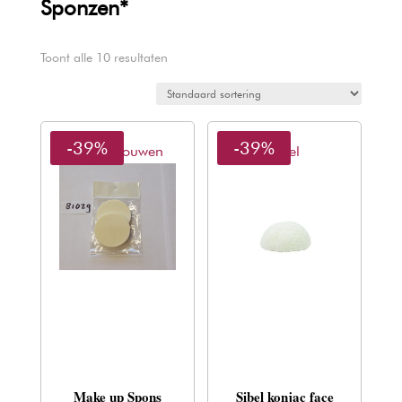
Sponzen*
Toont alle 10 resultaten
-39%
-39%
Van Bezouwen
Sibel
Make up Spons
Sibel konjac face