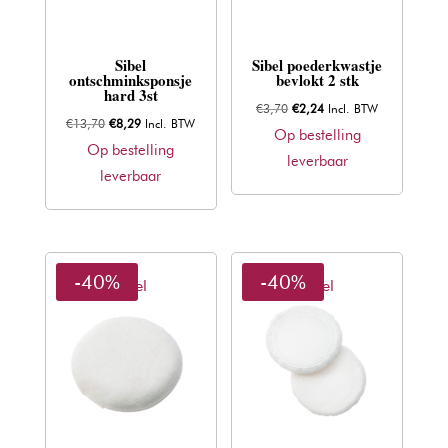
Sibel
Sibel poederkwastje
ontschminksponsje
bevlokt 2 stk
hard 3st
Oorspronkelijke
Huidige
€
3,70
€
2,24
Incl. BTW
Oorspronkelijke
Huidige
€
13,70
€
8,29
Incl. BTW
prijs
prijs
Op bestelling
prijs
prijs
Op bestelling
was:
is:
leverbaar
was:
is:
leverbaar
€3,70.
€2,24.
€13,70.
€8,29.
-40%
-40%
Sibel
Sibel