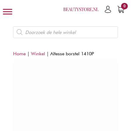
0
Producten
zoeken
Home
|
Winkel
|
Altesse borstel 1410P