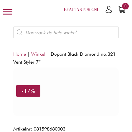
0
Producten
zoeken
Home
|
Winkel
|
Dupont Black Diamond no.321
Vent Styler 7”
-17%
Artikelnr: 081598680003