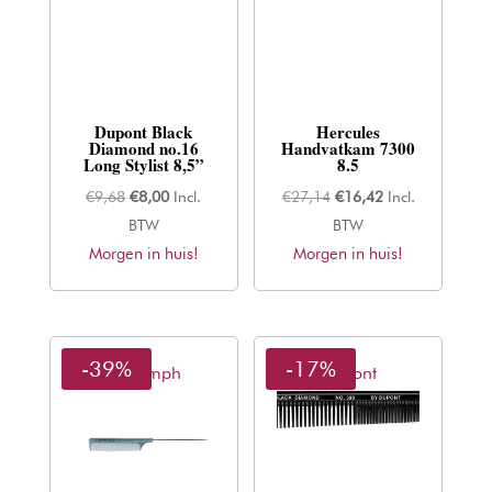
Dupont Black
Hercules
Diamond no.16
Handvatkam 7300
Long Stylist 8,5”
8.5
Oorspronkelijke
Huidige
Oorspronkelijke
Huidige
€
9,68
€
8,00
Incl.
€
27,14
€
16,42
Incl.
prijs
prijs
prijs
prijs
BTW
BTW
Morgen in huis!
was:
is:
Morgen in huis!
was:
is:
€9,68.
€8,00.
€27,14.
€16,42.
-39%
-17%
Thriumph
Dupont