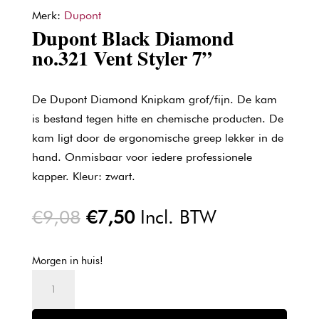
Merk:
Dupont
Dupont Black Diamond
no.321 Vent Styler 7”
De Dupont Diamond Knipkam grof/fijn. De kam
is bestand tegen hitte en chemische producten. De
kam ligt door de ergonomische greep lekker in de
hand. Onmisbaar voor iedere professionele
kapper. Kleur: zwart.
Oorspronkelijke
Huidige
€
9,08
€
7,50
Incl. BTW
prijs
prijs
was:
is:
Morgen in huis!
€9,08.
€7,50.
Dupont
Black
Diamond