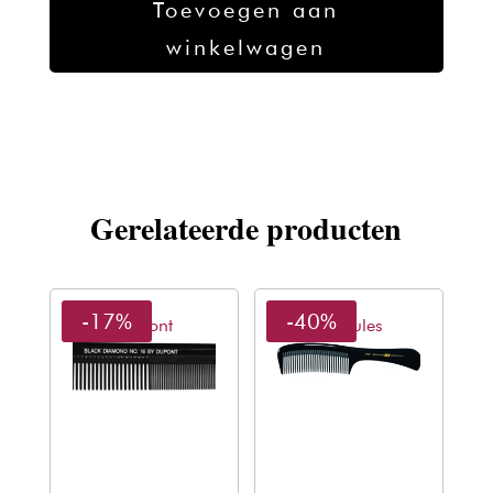
Toevoegen aan
no.321
winkelwagen
Vent
Styler
7''
aantal
Gerelateerde producten
-17%
-40%
Dupont
Hercules