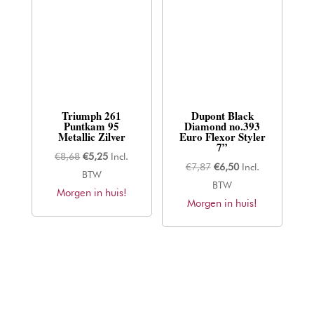
Triumph 261
Dupont Black
Puntkam 95
Diamond no.393
Metallic Zilver
Euro Flexor Styler
7”
Oorspronkelijke
Huidige
€
8,68
€
5,25
Incl.
Oorspronkelijke
Huidige
€
7,87
€
6,50
Incl.
prijs
prijs
BTW
prijs
prijs
BTW
Morgen in huis!
was:
is:
Morgen in huis!
was:
is:
€8,68.
€5,25.
€7,87.
€6,50.