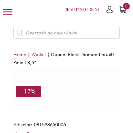
0
Producten
zoeken
Home
|
Winkel
|
Dupont Black Diamond no.40
Pintail 8,5”
-17%
Artikelnr: 081598650006