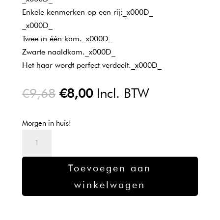
Enkele kenmerken op een rij:_x000D_
_x000D_
Twee in één kam._x000D_
Zwarte naaldkam._x000D_
Het haar wordt perfect verdeelt._x000D_
Oorspronkelijke
Huidige
€
9,68
€
8,00
Incl. BTW
prijs
prijs
was:
is:
Morgen in huis!
€9,68.
€8,00.
Dupont
Black
Diamond
Toevoegen aan
no.40
winkelwagen
Pintail
8,5''
aantal