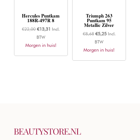
Hercules Puntkam
Triumph 263
188R-497R 8
Puntkam 95
Metallic Zilver
Oorspronkelijke
Huidige
€
22,00
€
13,31
Incl.
Oorspronkelijke
Huidige
€
8,68
€
5,25
Incl.
prijs
prijs
BTW
prijs
prijs
BTW
Morgen in huis!
was:
is:
Morgen in huis!
was:
is:
€22,00.
€13,31.
€8,68.
€5,25.