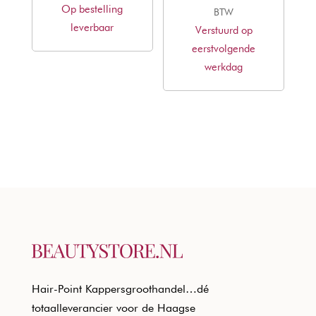
Op bestelling
was:
is:
prijs
prijs
BTW
leverbaar
€8,14.
€4,92.
Verstuurd op
was:
is:
eerstvolgende
€45,00.
€27,23.
werkdag
Hair-Point Kappersgroothandel…dé
totaalleverancier voor de Haagse