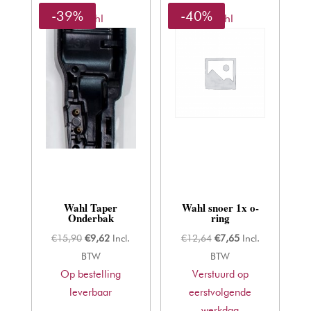
-39%
-40%
Wahl
Wahl
Wahl Taper
Wahl snoer 1x o-
Onderbak
ring
Oorspronkelijke
Huidige
Oorspronkelijke
Huidige
€
15,90
€
9,62
Incl.
€
12,64
€
7,65
Incl.
prijs
prijs
prijs
prijs
BTW
BTW
Op bestelling
was:
is:
Verstuurd op
was:
is:
leverbaar
€15,90.
€9,62.
eerstvolgende
€12,64.
€7,65.
werkdag