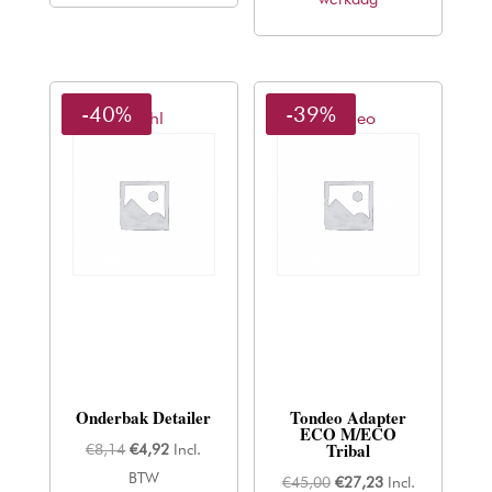
-40%
-39%
Wahl
Tondeo
Onderbak Detailer
Tondeo Adapter
ECO M/ECO
Tribal
Oorspronkelijke
Huidige
€
8,14
€
4,92
Incl.
prijs
prijs
BTW
Oorspronkelijke
Huidige
€
45,00
€
27,23
Incl.