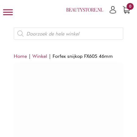
0
Producten
zoeken
Home
|
Winkel
|
Forfex snijkop FX605 46mm