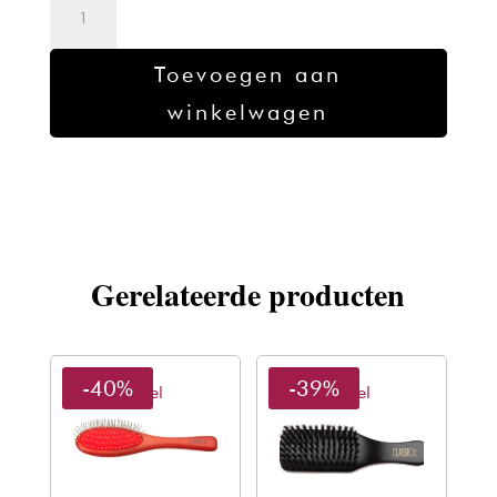
Hercules
borstel
9045
Toevoegen aan
aantal
winkelwagen
Gerelateerde producten
-40%
-39%
Sibel
Sibel