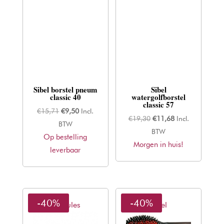
Sibel borstel pneum
Sibel
classic 40
watergolfborstel
classic 57
Oorspronkelijke
Huidige
€
15,71
€
9,50
Incl.
Oorspronkelijke
Huidige
€
19,30
€
11,68
Incl.
prijs
prijs
BTW
prijs
prijs
BTW
Op bestelling
was:
is:
Morgen in huis!
was:
is:
leverbaar
€15,71.
€9,50.
€19,30.
€11,68.
-40%
-40%
Hercules
Sibel