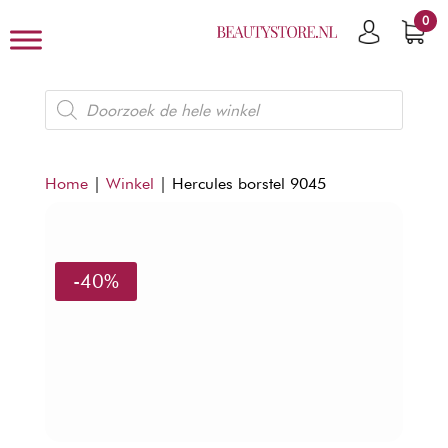
0
Producten
zoeken
Home
|
Winkel
|
Hercules borstel 9045
-40%