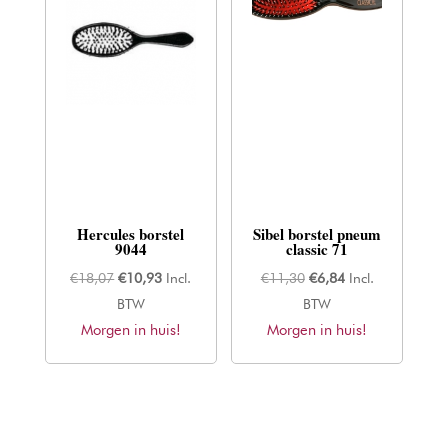
Hercules borstel
Sibel borstel pneum
9044
classic 71
Oorspronkelijke
Huidige
Oorspronkelijke
Huidige
€
18,07
€
10,93
Incl.
€
11,30
€
6,84
Incl.
prijs
prijs
prijs
prijs
BTW
BTW
Morgen in huis!
was:
is:
Morgen in huis!
was:
is:
€18,07.
€10,93.
€11,30.
€6,84.