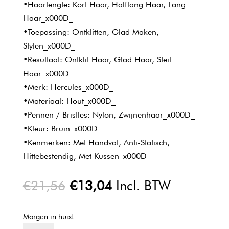
•Haarlengte: Kort Haar, Halflang Haar, Lang
Haar_x000D_
•Toepassing: Ontklitten, Glad Maken,
Stylen_x000D_
•Resultaat: Ontklit Haar, Glad Haar, Steil
Haar_x000D_
•Merk: Hercules_x000D_
•Materiaal: Hout_x000D_
•Pennen / Bristles: Nylon, Zwijnenhaar_x000D_
•Kleur: Bruin_x000D_
•Kenmerken: Met Handvat, Anti-Statisch,
Hittebestendig, Met Kussen_x000D_
Oorspronkelijke
Huidige
€
21,56
€
13,04
Incl. BTW
prijs
prijs
was:
is:
Morgen in huis!
€21,56.
€13,04.