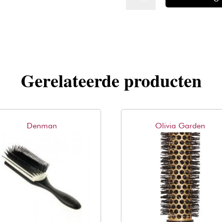
borstel
9249
aantal
Gerelateerde producten
Denman
Olivia Garden