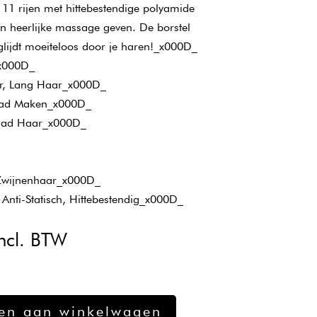
 11 rijen met hittebestendige polyamide
n heerlijke massage geven. De borstel
glijdt moeiteloos door je haren!_x000D_
_x000D_
ar, Lang Haar_x000D_
Glad Maken_x000D_
 Glad Haar_x000D_
 Zwijnenhaar_x000D_
nti-Statisch, Hittebestendig_x000D_
kelijke
uidige
ncl. BTW
ijs
:
17,88.
en aan winkelwagen