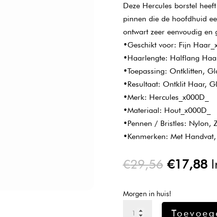
Deze Hercules borstel heeft
pinnen die de hoofdhuid ee
ontwart zeer eenvoudig en 
•Geschikt voor: Fijn Haar
•Haarlengte: Halflang Ha
•Toepassing: Ontklitten, 
•Resultaat: Ontklit Haar,
•Merk: Hercules_x000D_
•Materiaal: Hout_x000D_
•Pennen / Bristles: Nylon,
•Kenmerken: Met Handvat, A
Oorspron
H
€
29,56
€
17,88
I
prijs
pr
was:
is
Morgen in huis!
€29,56.
€
Hercules
Toevoeg