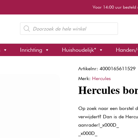
Voor 14:00 uur besteld 
Producten
zoeken
s
Inrichting
Huishoudelijk*
Handen/
Artikelnr: 4000165611529
Merk:
Hercules
Hercules bor
Op zoek naar een borstel di
verwijdert? Dan is de Her
aanrader!_x000D_
_x000D_