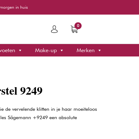
morgen in huis
0
voeten
Make-up
Merken
stel 9249
e de vervelende klitten in je haar moeiteloos
cules Sägemann +9249 een absolute