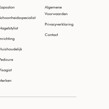
Kapsalon
Algemene
Voorwaarden
Schoonheidsspecialist
Privacyverklaring
Nagelstylist
Contact
Inrichting
Huishoudelijk
Pedicure
Visagist
Merken