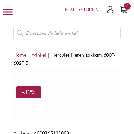
0
Producten
zoeken
Home
|
Winkel
|
Hercules Heren zakkam 600F-
602F 5
-39%
Artikelnr: 4000165131003