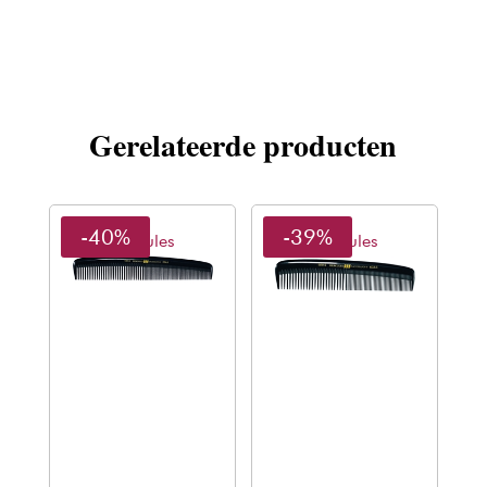
5
aantal
Gerelateerde producten
-40%
-39%
Hercules
Hercules