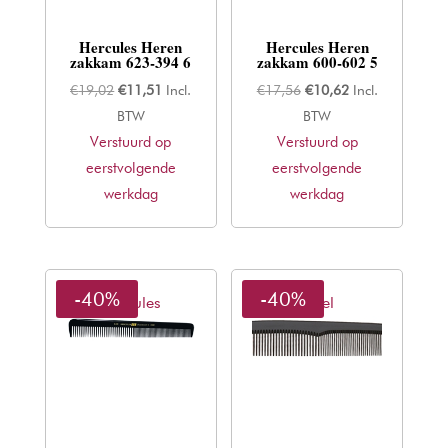
Hercules Heren
Hercules Heren
zakkam 623-394 6
zakkam 600-602 5
Oorspronkelijke
Huidige
Oorspronkelijke
Huidige
€
19,02
€
11,51
Incl.
€
17,56
€
10,62
Incl.
prijs
prijs
prijs
prijs
BTW
BTW
Verstuurd op
was:
is:
Verstuurd op
was:
is:
eerstvolgende
€19,02.
€11,51.
eerstvolgende
€17,56.
€10,62.
werkdag
werkdag
-40%
-40%
Hercules
Sibel