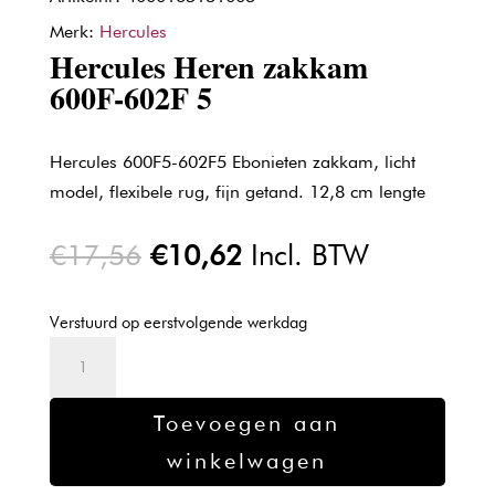
Merk:
Hercules
Hercules Heren zakkam
600F-602F 5
Hercules 600F5-602F5 Ebonieten zakkam, licht
model, flexibele rug, fijn getand. 12,8 cm lengte
Oorspronkelijke
Huidige
€
17,56
€
10,62
Incl. BTW
prijs
prijs
was:
is:
Verstuurd op eerstvolgende werkdag
€17,56.
€10,62.
Hercules
Heren
zakkam
Toevoegen aan
600F-
winkelwagen
602F