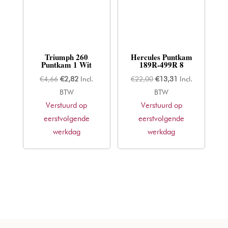
Triumph 260
Hercules Puntkam
Puntkam 1 Wit
189R-499R 8
Oorspronkelijke
Huidige
Oorspronkelijke
Huidige
€
4,66
€
2,82
Incl.
€
22,00
€
13,31
Incl.
prijs
prijs
prijs
prijs
BTW
BTW
Verstuurd op
was:
is:
Verstuurd op
was:
is:
eerstvolgende
€4,66.
€2,82.
eerstvolgende
€22,00.
€13,31.
werkdag
werkdag