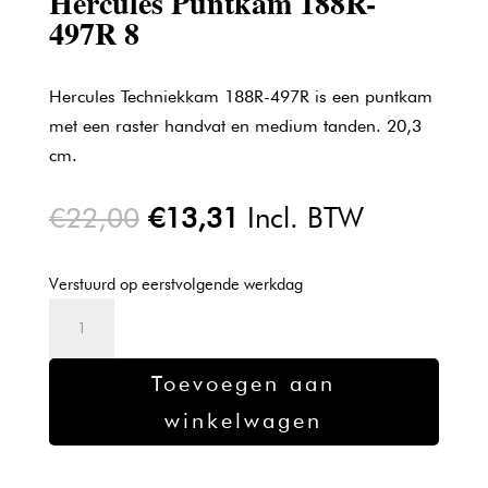
Hercules Puntkam 188R-
497R 8
Hercules Techniekkam 188R-497R is een puntkam
met een raster handvat en medium tanden. 20,3
cm.
Oorspronkelijke
Huidige
€
22,00
€
13,31
Incl. BTW
prijs
prijs
was:
is:
Verstuurd op eerstvolgende werkdag
€22,00.
€13,31.
Hercules
Puntkam
188R-
Toevoegen aan
497R
winkelwagen
8
aantal