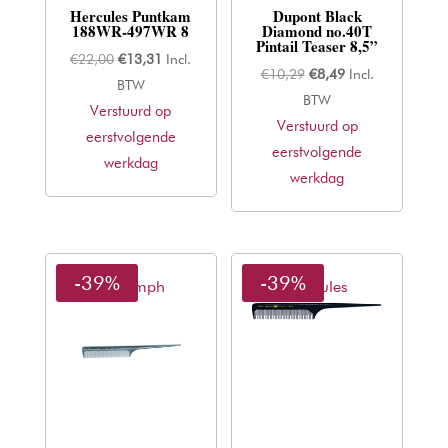
Hercules Puntkam
Dupont Black
188WR-497WR 8
Diamond no.40T
Pintail Teaser 8,5”
Oorspronkelijke
Huidige
€
22,00
€
13,31
Incl.
Oorspronkelijke
Huidige
€
10,29
€
8,49
Incl.
prijs
prijs
BTW
prijs
prijs
BTW
Verstuurd op
was:
is:
Verstuurd op
was:
is:
eerstvolgende
€22,00.
€13,31.
eerstvolgende
€10,29.
€8,49.
werkdag
werkdag
-39%
-39%
Thriumph
Hercules