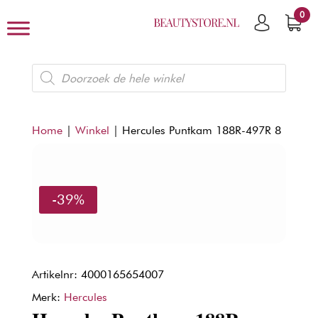
0
Producten
zoeken
Home
|
Winkel
|
Hercules Puntkam 188R-497R 8
-39%
Artikelnr: 4000165654007
Merk:
Hercules