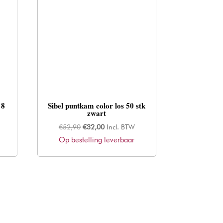
 8
Sibel puntkam color los 50 stk
zwart
Oorspronkelijke
Huidige
€
52,90
€
32,00
Incl. BTW
Op bestelling leverbaar
prijs
prijs
was:
is:
€52,90.
€32,00.