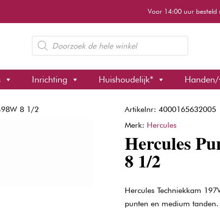
Voor 14:00 uur besteld 
Producten
zoeken
s
Inrichting
Huishoudelijk*
Handen/
498W 8 1/2
Artikelnr: 4000165632005
Merk:
Hercules
Hercules P
8 1/2
Hercules Techniekkam 197
punten en medium tanden.