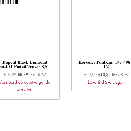
Dupont Black Diamond
Hercules Puntkam 197-498
no.40T Pintail Teaser 8,5”
1/2
Oorspronkelijke
Huidige
Oorspronkelijke
Huidige
€
10,29
€
8,49
Incl. BTW
€
22,00
€
13,31
Incl. BTW
Verstuurd op eerstvolgende
prijs
prijs
Levertijd 2-6 dagen
prijs
prijs
werkdag
was:
is:
was:
is:
€10,29.
€8,49.
€22,00.
€13,31.