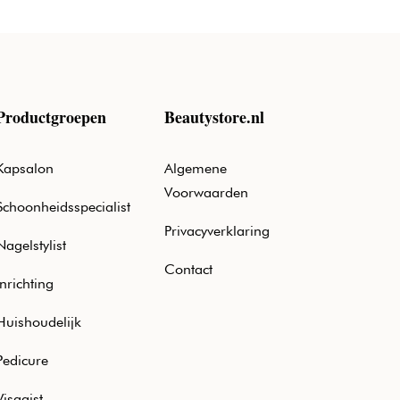
Productgroepen
Beautystore.nl
Kapsalon
Algemene
Voorwaarden
Schoonheidsspecialist
Privacyverklaring
Nagelstylist
Contact
Inrichting
Huishoudelijk
Pedicure
Visagist