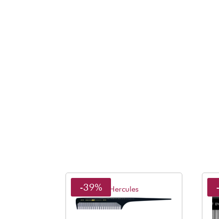
-39%
Hercules