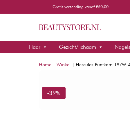
Gratis verzending vanaf €50,00
Haar
Gezicht/lichaam
Nagel
Home
|
Winkel
|
Hercules Puntkam 197W-
-39%