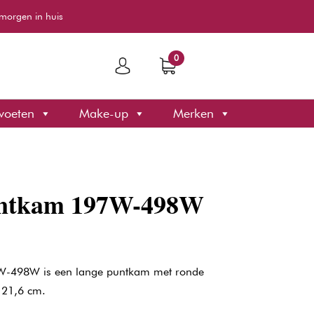
morgen in huis
0
voeten
Make-up
Merken
untkam 197W-498W
W-498W is een lange puntkam met ronde
 21,6 cm.