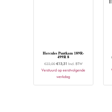
Hercules Puntkam 189R-
499R 8
Oorspronkelijke
Huidige
€
22,00
€
13,31
Incl. BTW
Verstuurd op eerstvolgende
prijs
prijs
was:
werkdag
is:
€22,00.
€13,31.