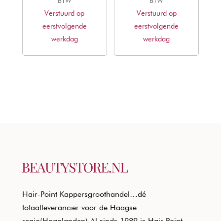
prijs
prijs
prijs
prijs
BTW
BTW
Verstuurd op
was:
is:
Verstuurd op
was:
is:
eerstvolgende
€19,35.
€13,79.
eerstvolgende
€21,30.
€11,77.
werkdag
werkdag
Hair-Point Kappersgroothandel…dé
totaalleverancier voor de Haagse
regio(Haaglanden) Al sinds 1989 is Hair Point