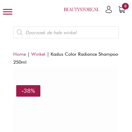
0
Producten
zoeken
Home
|
Winkel
|
Kadus Color Radiance Shampoo
250ml
-38%