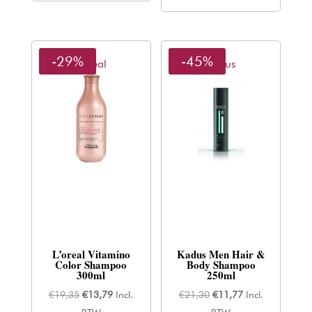
-29%
-45%
L'oreal
Kadus
L’oreal Vitamino
Kadus Men Hair &
Color Shampoo
Body Shampoo
300ml
250ml
Oorspronkelijke
Huidige
Oorspronkelijke
Huidige
€
19,35
€
13,79
Incl.
€
21,30
€
11,77
Incl.