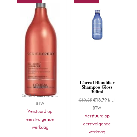
L’oreal Inforcer
L’oreal Blondifier
Shampoo 1500ml
Shampoo Gloss
300ml
Oorspronkelijke
Huidige
€
63,00
€
38,12
Incl.
Oorspronkelijke
Huidige
€
19,35
€
13,79
Incl.
prijs
prijs
BTW
prijs
prijs
BTW
Verstuurd op
was:
is:
Verstuurd op
was:
is:
eerstvolgende
€63,00.
€38,12.
eerstvolgende
€19,35.
€13,79.
werkdag
werkdag