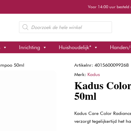
Voor 14:00 uur besteld 
Producten
zoeken
s
Inrichting
Huishoudelijk*
Handen/
hampoo 50ml
Artikelnr: 4015600099268
Merk:
Kadus
Kadus Colo
50ml
Kadus Care Color Radianc
verzorgt tegelijkertijd het 