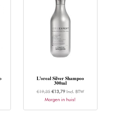
o
L’oreal Silver Shampoo
300ml
Oorspronkelijke
Huidige
€
19,35
€
13,79
Incl. BTW
Morgen in huis!
prijs
prijs
was:
is:
€19,35.
€13,79.