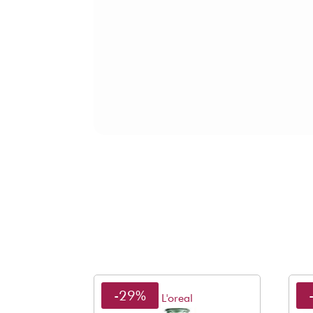
-29%
L'oreal