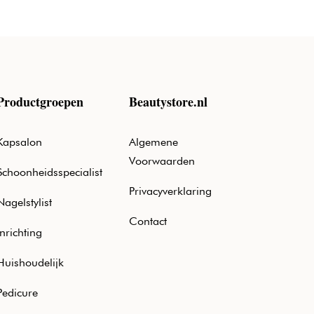
Productgroepen
Beautystore.nl
Kapsalon
Algemene
Voorwaarden
Schoonheidsspecialist
Privacyverklaring
Nagelstylist
Contact
Inrichting
Huishoudelijk
Pedicure