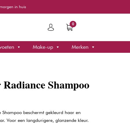
morgen in huis
0
voeten
Make-up
Merken
r Radiance Shampoo
e Shampoo beschermt gekleurd haar en
haar. Voor een langdurigere, glanzende kleur.