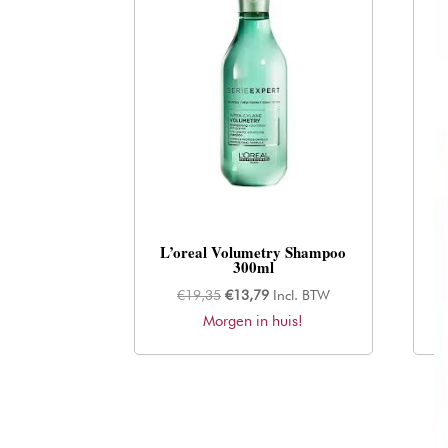
L’oreal Volumetry Shampoo
300ml
Oorspronkelijke
Huidige
€
19,35
€
13,79
Incl. BTW
Morgen in huis!
prijs
prijs
was:
is:
€19,35.
€13,79.