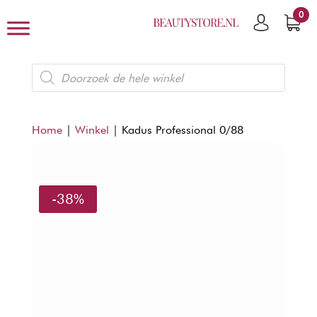
0
Producten
zoeken
Home
|
Winkel
|
Kadus Professional 0/88
-38%