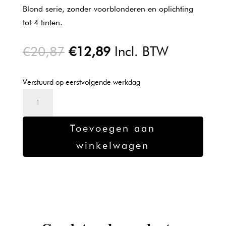
Blond serie, zonder voorblonderen en oplichting
tot 4 tinten.
Oorspronkelijke
Huidige
€
20,87
€
12,89
Incl. BTW
prijs
prijs
was:
is:
Verstuurd op eerstvolgende werkdag
€20,87.
€12,89.
Kadus
Professional
0/88
Toevoegen aan
aantal
winkelwagen