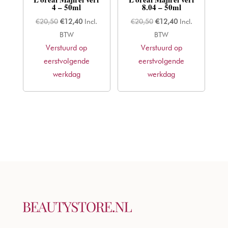
4 – 50ml
8.04 – 50ml
Oorspronkelijke
Huidige
Oorspronkelijke
Huidige
€
20,50
€
12,40
Incl.
€
20,50
€
12,40
Incl.
prijs
prijs
prijs
prijs
BTW
BTW
Verstuurd op
was:
is:
Verstuurd op
was:
is:
eerstvolgende
€20,50.
€12,40.
eerstvolgende
€20,50.
€12,40.
werkdag
werkdag