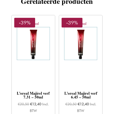
Gerelateerde producten
-39%
-39%
L'oreal
L'oreal
L’oreal Majirel verf
L’oreal Majirel verf
7.31 – 50ml
6.45 – 50ml
Oorspronkelijke
Huidige
Oorspronkelijke
Huidige
€
20,50
€
12,40
Incl.
€
20,50
€
12,40
Incl.
prijs
prijs
prijs
prijs
BTW
BTW