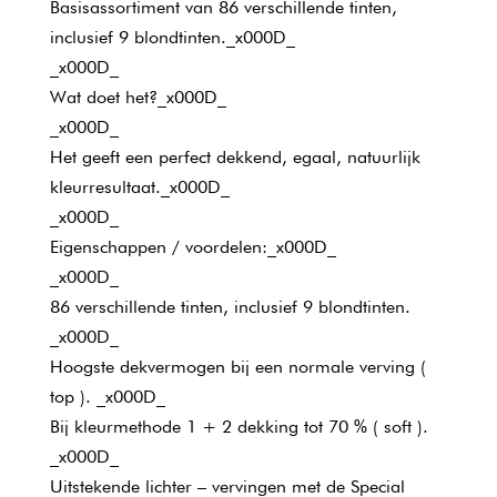
Basisassortiment van 86 verschillende tinten,
inclusief 9 blondtinten._x000D_
_x000D_
Wat doet het?_x000D_
_x000D_
Het geeft een perfect dekkend, egaal, natuurlijk
kleurresultaat._x000D_
_x000D_
Eigenschappen / voordelen:_x000D_
_x000D_
86 verschillende tinten, inclusief 9 blondtinten.
_x000D_
Hoogste dekvermogen bij een normale verving (
top ). _x000D_
Bij kleurmethode 1 + 2 dekking tot 70 % ( soft ).
_x000D_
Uitstekende lichter – vervingen met de Special