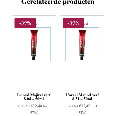
Gerelateerde producten
-39%
-39%
L'oreal
L'oreal
L’oreal Majirel verf
L’oreal Majirel verf
8.04 – 50ml
8.31 – 50ml
Oorspronkelijke
Huidige
Oorspronkelijke
Huidige
€
20,50
€
12,40
Incl.
€
20,50
€
12,40
Incl.
prijs
prijs
prijs
prijs
BTW
BTW