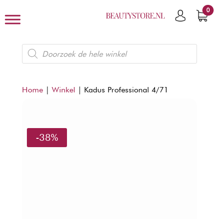
0
Producten
zoeken
Home
|
Winkel
|
Kadus Professional 4/71
-38%