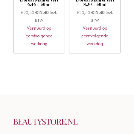
6.46 – 50ml
8.30 – 50ml
Oorspronkelijke
Huidige
Oorspronkelijke
Huidige
€
20,50
€
12,40
Incl.
€
20,50
€
12,40
Incl.
prijs
prijs
prijs
prijs
BTW
BTW
Verstuurd op
was:
is:
Verstuurd op
was:
is:
eerstvolgende
€20,50.
€12,40.
eerstvolgende
€20,50.
€12,40.
werkdag
werkdag