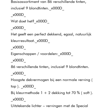
Basisassortiment van 86 verschillende tinten,
inclusief 9 blondtinten._x000D_
_x000D_
Wat doet het?_x000D_
_x000D_
Het geeft een perfect dekkend, egaal, natuurlijk
kleurresultaat._x000D_
_x000D_
Eigenschappen / voordelen:_x000D_
_x000D_
86 verschillende tinten, inclusief 9 blondtinten.
_x000D_
Hoogste dekvermogen bij een normale verving (
top ). _x000D_
Bij kleurmethode 1 + 2 dekking tot 70 % ( soft ).
_x000D_
Uitstekende lichter – vervingen met de Special