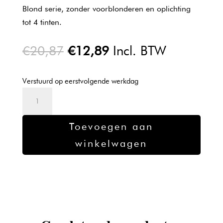
Blond serie, zonder voorblonderen en oplichting
tot 4 tinten.
Oorspronkelijke
Huidige
€
20,87
€
12,89
Incl. BTW
prijs
prijs
was:
is:
Verstuurd op eerstvolgende werkdag
€20,87.
€12,89.
Kadus
Professional
4/71
Toevoegen aan
aantal
winkelwagen