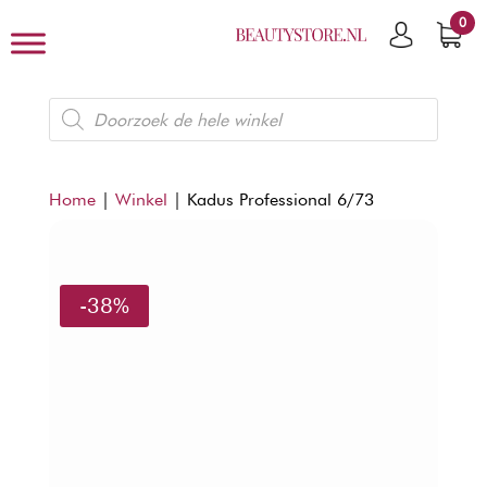
0
Producten
zoeken
Home
|
Winkel
|
Kadus Professional 6/73
-38%