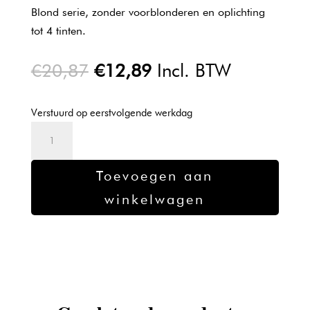
Blond serie, zonder voorblonderen en oplichting
tot 4 tinten.
Oorspronkelijke
Huidige
€
20,87
€
12,89
Incl. BTW
prijs
prijs
was:
is:
Verstuurd op eerstvolgende werkdag
€20,87.
€12,89.
Kadus
Professional
6/73
Toevoegen aan
aantal
winkelwagen