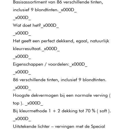
Basisassortiment van 86 verschillende tinten,
inclusief 9 blondtinten._x000D_
_x000D_
Wat doet het?_x000D_
_x000D_
Het geeft een perfect dekkend, egaal, natuurlijk
kleurresultaat._x000D_
_x000D_
Eigenschappen / voordelen:_x000D_
_x000D_
86 verschillende tinten, inclusief 9 blondtinten.
_x000D_
Hoogste dekvermogen bij een normale verving (
top ). _x000D_
Bij kleurmethode 1 + 2 dekking tot 70 % ( soft ).
_x000D_
Uitstekende lichter – vervingen met de Special