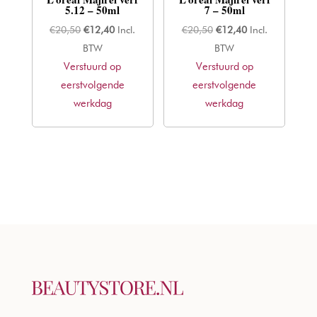
5.12 – 50ml
7 – 50ml
Oorspronkelijke
Huidige
Oorspronkelijke
Huidige
€
20,50
€
12,40
Incl.
€
20,50
€
12,40
Incl.
prijs
prijs
prijs
prijs
BTW
BTW
Verstuurd op
was:
is:
Verstuurd op
was:
is:
eerstvolgende
€20,50.
€12,40.
eerstvolgende
€20,50.
€12,40.
werkdag
werkdag