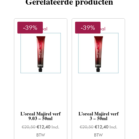
Gerelateerde producten
-39%
-39%
L'oreal
L'oreal
L’oreal Majirel verf
L’oreal Majirel verf
9.03 – 50ml
3 – 50ml
Oorspronkelijke
Huidige
Oorspronkelijke
Huidige
€
20,50
€
12,40
Incl.
€
20,50
€
12,40
Incl.
prijs
prijs
prijs
prijs
BTW
BTW