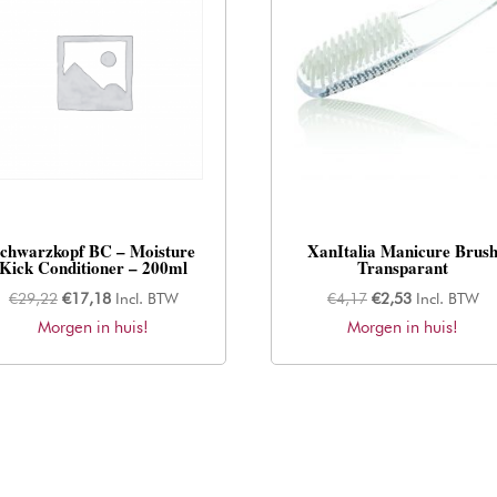
chwarzkopf BC – Moisture
XanItalia Manicure Brus
Kick Conditioner – 200ml
Transparant
Oorspronkelijke
Huidige
Oorspronkelijke
Huidige
€
29,22
€
17,18
Incl. BTW
€
4,17
€
2,53
Incl. BTW
Morgen in huis!
prijs
prijs
Morgen in huis!
prijs
prijs
was:
is:
was:
is:
€29,22.
€17,18.
€4,17.
€2,53.