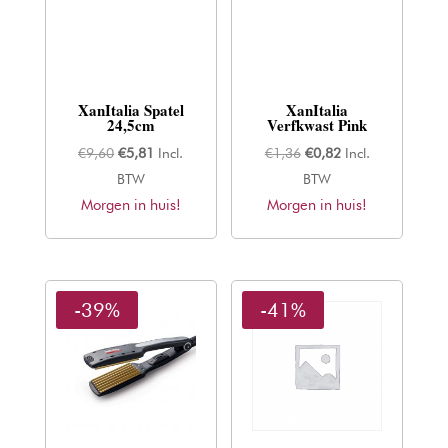
XanItalia Spatel
XanItalia
24,5cm
Verfkwast Pink
Oorspronkelijke
Huidige
Oorspronkelijke
Huidige
€
9,60
€
5,81
Incl.
€
1,36
€
0,82
Incl.
prijs
prijs
prijs
prijs
BTW
BTW
Morgen in huis!
was:
is:
Morgen in huis!
was:
is:
€9,60.
€5,81.
€1,36.
€0,82.
-39%
-41%