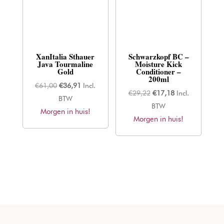
XanItalia Sthauer
Schwarzkopf BC –
Java Tourmaline
Moisture Kick
Gold
Conditioner –
200ml
Oorspronkelijke
Huidige
€
61,00
€
36,91
Incl.
Oorspronkelijke
Huidige
€
29,22
€
17,18
Incl.
prijs
prijs
BTW
prijs
prijs
BTW
Morgen in huis!
was:
is:
Morgen in huis!
was:
is:
€61,00.
€36,91.
€29,22.
€17,18.