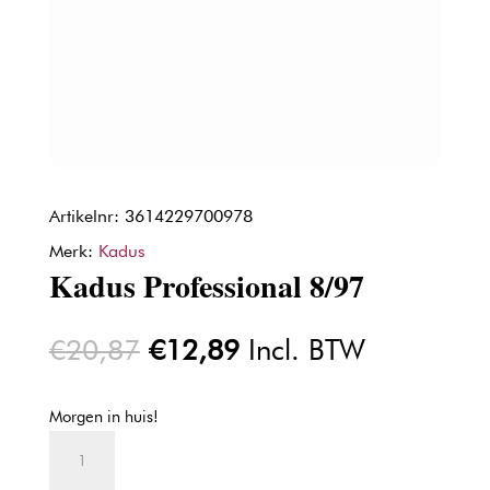
Artikelnr: 3614229700978
Merk:
Kadus
Kadus Professional 8/97
Oorspronkelijke
Huidige
€
20,87
€
12,89
Incl. BTW
prijs
prijs
was:
is:
Morgen in huis!
€20,87.
€12,89.
Kadus
Professional