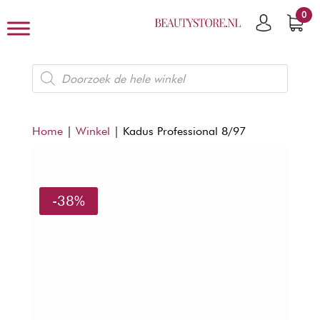
0
Producten
zoeken
Home
|
Winkel
|
Kadus Professional 8/97
-38%