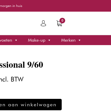
morgen in huis
0
voeten
Make-up
Merken
sional 9/60
kelijke
uidige
ncl. BTW
ijs
:
12,89.
en aan winkelwagen