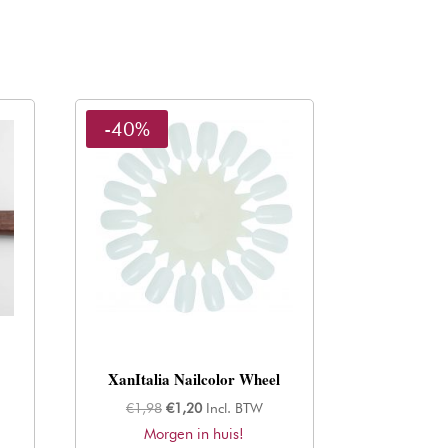
-40%
XanItalia Nailcolor Wheel
Oorspronkelijke
Huidige
€
1,98
€
1,20
Incl. BTW
Morgen in huis!
prijs
prijs