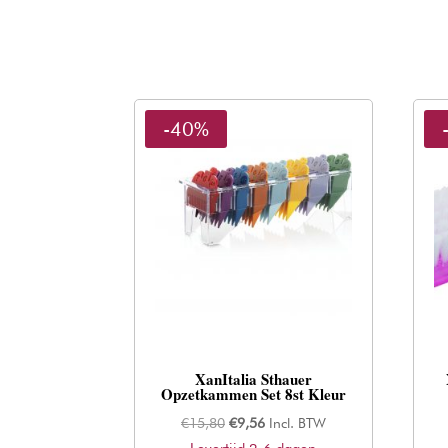
-40%
XanItalia Sthauer
Opzetkammen Set 8st Kleur
Oorspronkelijke
Huidige
€
15,80
€
9,56
Incl. BTW
prijs
prijs