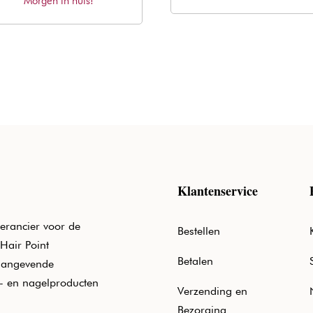
Morgen in huis!
was:
is:
was:
is:
€9,60.
€5,81.
€2,40.
€1,45.
Klantenservice
erancier voor de
Bestellen
Hair Point
Betalen
aangevende
e- en nagelproducten
Verzending en
Bezorging