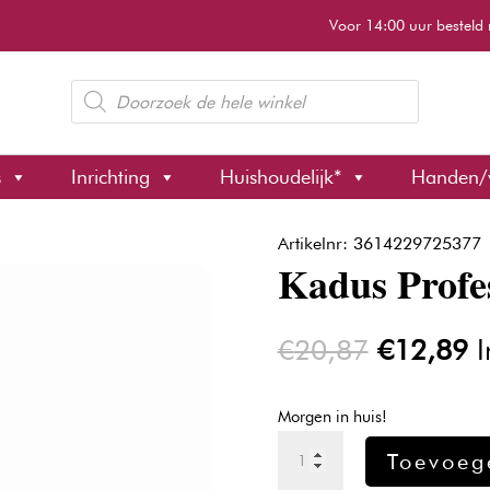
Voor 14:00 uur besteld 
Producten
zoeken
s
Inrichting
Huishoudelijk*
Handen/
Artikelnr: 3614229725377
Kadus Profes
Oorspron
H
€
20,87
€
12,89
I
prijs
pr
was:
is
Morgen in huis!
€20,87.
€
Kadus
Toevoeg
Professional