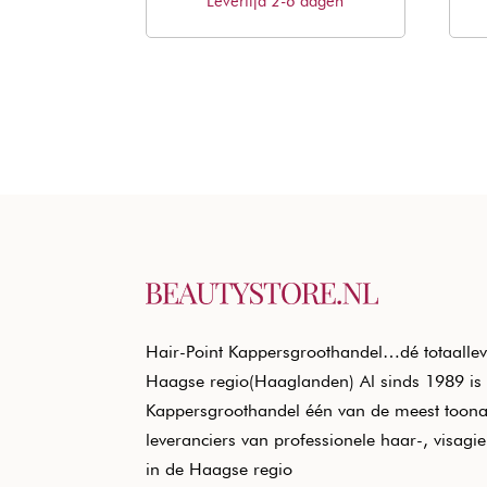
Levertijd 2-6 dagen
was:
is:
€15,80.
€9,56.
Hair-Point Kappersgroothandel…dé totaallev
Haagse regio(Haaglanden) Al sinds 1989 is 
Kappersgroothandel één van de meest toon
leveranciers van professionele haar-, visagi
in de Haagse regio