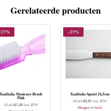
Gerelateerde producten
-39%
-39%
XanItalia Manicure Brush
XanItalia Spatel 24,5cm
Pink
Oorspronkelijke
Huidige
€
9,60
€
5,81
Incl. BTW
Oorspronkelijke
Huidige
€
2,40
€
1,45
Incl. BTW
Morgen in huis!
prijs
prijs
prijs
prijs