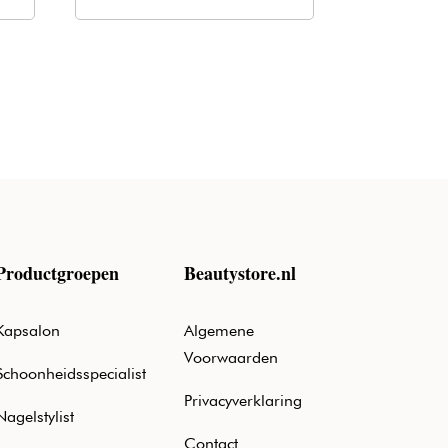
was:
is:
€1,98.
€1,20.
Productgroepen
Beautystore.nl
Kapsalon
Algemene
Voorwaarden
Schoonheidsspecialist
Privacyverklaring
Nagelstylist
Contact