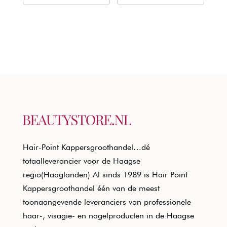
€18,80.
€11,37.
€18,80.
€11,37.
Hair-Point Kappersgroothandel…dé
totaalleverancier voor de Haagse
regio(Haaglanden) Al sinds 1989 is Hair Point
Kappersgroothandel één van de meest
toonaangevende leveranciers van professionele
haar-, visagie- en nagelproducten in de Haagse