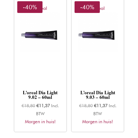
-40%
-40%
L'oreal
L'oreal
L’oreal Dia Light
L’oreal Dia Light
9.02 – 60ml
9.03 – 60ml
Oorspronkelijke
Huidige
Oorspronkelijke
Huidige
€
18,80
€
11,37
Incl.
€
18,80
€
11,37
Incl.
prijs
prijs
prijs
prijs
BTW
BTW
Morgen in huis!
was:
is:
Morgen in huis!
was:
is:
€18,80.
€11,37.
€18,80.
€11,37.