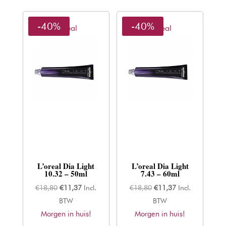
-40%
-40%
L'oreal
L'oreal
L’oreal Dia Light
L’oreal Dia Light
10.32 – 50ml
7.43 – 60ml
Oorspronkelijke
Huidige
Oorspronkelijke
Huidige
€
18,80
€
11,37
Incl.
€
18,80
€
11,37
Incl.
prijs
prijs
prijs
prijs
BTW
BTW
Morgen in huis!
was:
is:
Morgen in huis!
was:
is: