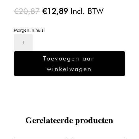
Oorspronkelijke
Huidige
€
20,87
€
12,89
Incl. BTW
prijs
prijs
was:
is:
Morgen in huis!
€20,87.
€12,89.
Kadus
Professional
Demi
Toevoegen aan
Color
winkelwagen
10/0
aantal
Gerelateerde producten