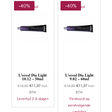
-40%
-40%
L'oreal
L'oreal
L’oreal Dia Light
L’oreal Dia Light
10.12 – 50ml
9.02 – 60ml
Oorspronkelijke
Huidige
Oorspronkelijke
Huidige
€
18,80
€
11,37
Incl.
€
18,80
€
11,37
Incl.
prijs
prijs
prijs
prijs
BTW
BTW
Levertijd 2-6 dagen
was:
is:
Verstuurd op
was:
is:
€18,80.
€11,37.
eerstvolgende
€18,80.
€11,37.
werkdag