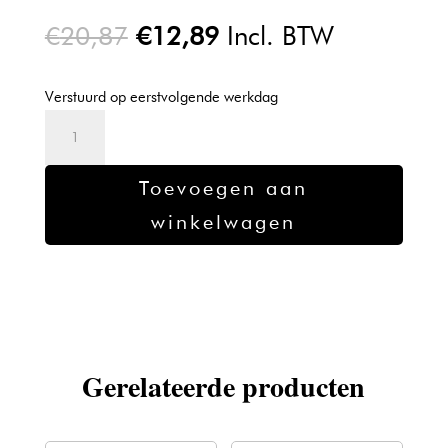
Oorspronkelijke
Huidige
€
20,87
€
12,89
Incl. BTW
prijs
prijs
was:
is:
Verstuurd op eerstvolgende werkdag
€20,87.
€12,89.
Kadus
Professional
Demi
Toevoegen aan
Color
winkelwagen
3/0
aantal
Gerelateerde producten