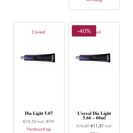
-40%
L'oreal
L'oreal
Dia Light 5.07
L’oreal Dia Light
5.66 – 60ml
€
10,53
Incl. BTW
Oorspronkelijke
Huidige
€
18,80
€
11,37
Incl.
Verstuurd op