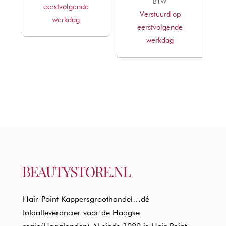
prijs
prijs
BTW
eerstvolgende
Verstuurd op
was:
is:
werkdag
eerstvolgende
€18,80.
€11,37.
werkdag
Hair-Point Kappersgroothandel…dé
totaalleverancier voor de Haagse