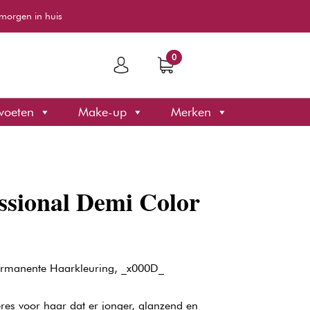
morgen in huis
0
voeten
Make-up
Merken
ssional Demi Color
ermanente Haarkleuring, _x000D_
eres voor haar dat er jonger, glanzend en