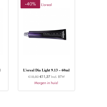
-40%
L'oreal
l
L’oreal Dia Light 9.13 – 60ml
Oorspronkelijke
Huidige
€
18,80
€
11,37
Incl. BTW
Morgen in huis!
prijs
prijs
was:
is:
€18,80.
€11,37.