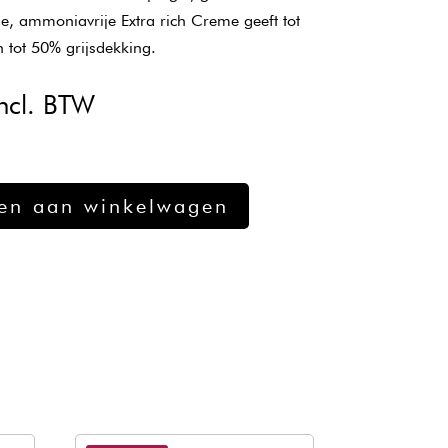
nde, ammoniavrije Extra rich Creme geeft tot
n tot 50% grijsdekking.
kelijke
uidige
ncl. BTW
ijs
:
12,89.
en aan winkelwagen