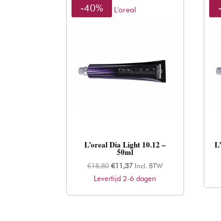
-40%
L'oreal
L’oreal Dia Light 10.12 –
L
50ml
Oorspronkelijke
Huidige
€
18,80
€
11,37
Incl. BTW
Levertijd 2-6 dagen
prijs
prijs
was:
is:
€18,80.
€11,37.