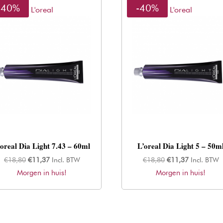
-40%
-40%
L'oreal
L'oreal
’oreal Dia Light 7.43 – 60ml
L’oreal Dia Light 5 – 50m
Oorspronkelijke
Huidige
Oorspronkelijke
Huidige
€
18,80
€
11,37
Incl. BTW
€
18,80
€
11,37
Incl. BTW
Morgen in huis!
prijs
prijs
Morgen in huis!
prijs
prijs
was:
is:
was:
is:
€18,80.
€11,37.
€18,80.
€11,37.