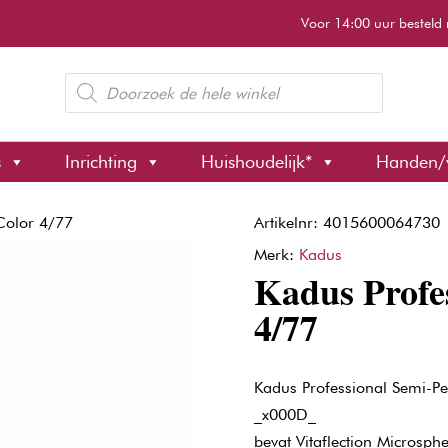
Voor 14:00 uur besteld 
Producten
zoeken
s
Inrichting
Huishoudelijk*
Handen/
Color 4/77
Artikelnr: 4015600064730
Merk:
Kadus
Kadus Profe
4/77
Kadus Professional Semi-P
_x000D_
bevat Vitaflection Microsph