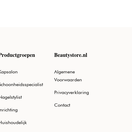
Productgroepen
Beautystore.nl
Kapsalon
Algemene
Voorwaarden
Schoonheidsspecialist
Privacyverklaring
Nagelstylist
Contact
Inrichting
Huishoudelijk