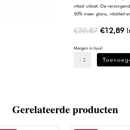
vitaal uitziet. De verzorge
50% meer glans, vitaliteit e
Oorspron
H
€
20,87
€
12,89
I
prijs
pr
was:
is
Morgen in huis!
€20,87.
€
Kadus
Toevoeg
Professional
Demi
Color
4/77
aantal
Gerelateerde producten