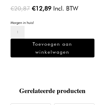
Oorspronkelijke
Huidige
€
20,87
€
12,89
Incl. BTW
prijs
prijs
was:
is:
Morgen in huis!
€20,87.
€12,89.
Kadus
Professional
Demi
Toevoegen aan
Color
winkelwagen
5/4
aantal
Gerelateerde producten