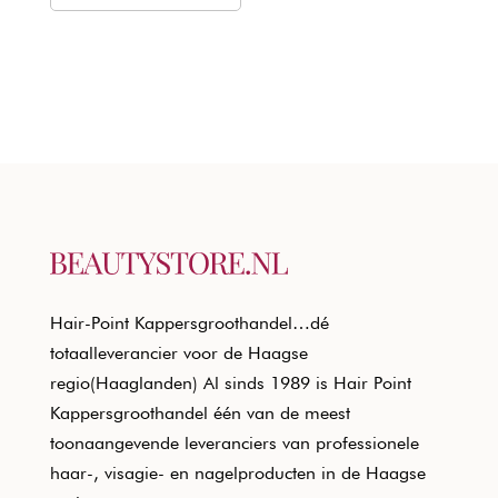
€18,80.
€11,37.
Hair-Point Kappersgroothandel…dé
totaalleverancier voor de Haagse
regio(Haaglanden) Al sinds 1989 is Hair Point
Kappersgroothandel één van de meest
toonaangevende leveranciers van professionele
haar-, visagie- en nagelproducten in de Haagse