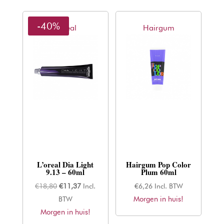
-40%
L'oreal
Hairgum
L’oreal Dia Light
Hairgum Pop Color
9.13 – 60ml
Plum 60ml
Oorspronkelijke
Huidige
€
18,80
€
11,37
Incl.
€
6,26
Incl. BTW
prijs
prijs
Morgen in huis!
BTW
Morgen in huis!
was:
is: