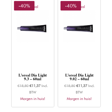
-40%
-40%
L'oreal
L'oreal
L’oreal Dia Light
L’oreal Dia Light
9.3 – 60ml
9.02 – 60ml
Oorspronkelijke
Huidige
Oorspronkelijke
Huidige
€
18,80
€
11,37
Incl.
€
18,80
€
11,37
Incl.
prijs
prijs
prijs
prijs
BTW
BTW
Morgen in huis!
was:
is:
Morgen in huis!
was:
is:
€18,80.
€11,37.
€18,80.
€11,37.