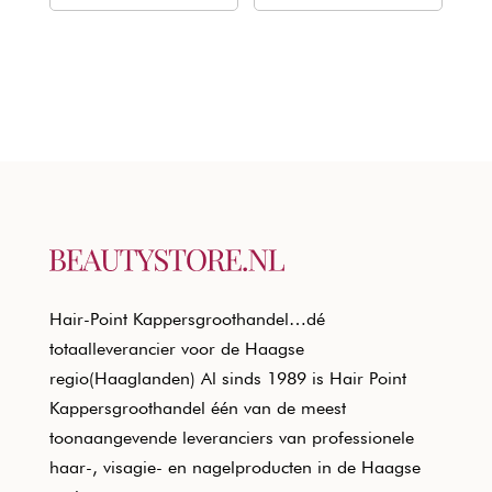
€18,80.
€11,37.
€18,80.
€11,37.
Hair-Point Kappersgroothandel…dé
totaalleverancier voor de Haagse
regio(Haaglanden) Al sinds 1989 is Hair Point
Kappersgroothandel één van de meest
toonaangevende leveranciers van professionele
haar-, visagie- en nagelproducten in de Haagse