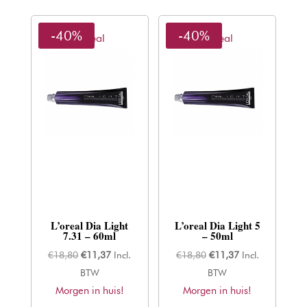
-40%
-40%
L'oreal
L'oreal
L’oreal Dia Light
L’oreal Dia Light 5
7.31 – 60ml
– 50ml
Oorspronkelijke
Huidige
Oorspronkelijke
Huidige
€
18,80
€
11,37
Incl.
€
18,80
€
11,37
Incl.
prijs
prijs
prijs
prijs
BTW
BTW
Morgen in huis!
was:
is:
Morgen in huis!
was:
is: