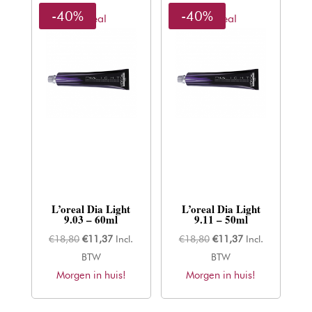
-40%
-40%
L'oreal
L'oreal
L’oreal Dia Light
L’oreal Dia Light
9.03 – 60ml
9.11 – 50ml
Oorspronkelijke
Huidige
Oorspronkelijke
Huidige
€
18,80
€
11,37
Incl.
€
18,80
€
11,37
Incl.
prijs
prijs
prijs
prijs
BTW
BTW
Morgen in huis!
was:
is:
Morgen in huis!
was:
is:
€18,80.
€11,37.
€18,80.
€11,37.