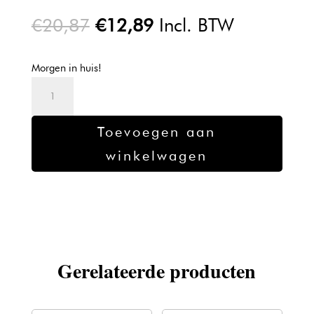
Oorspronkelijke
Huidige
€
20,87
€
12,89
Incl. BTW
prijs
prijs
was:
is:
Morgen in huis!
€20,87.
€12,89.
Kadus
Professional
Demi
Toevoegen aan
Color
winkelwagen
6/0
aantal
Gerelateerde producten