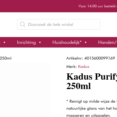
Voor 14:00 uur besteld 
Producten
zoeken
s
Inrichting
Huishoudelijk*
Handen/
 250ml
Artikelnr: 4015600099169
Merk:
Kadus
Kadus Puri
250ml
* Reinigt op milde wijze de
natuurlijke glans van het ha
masseren en uitspoelen.