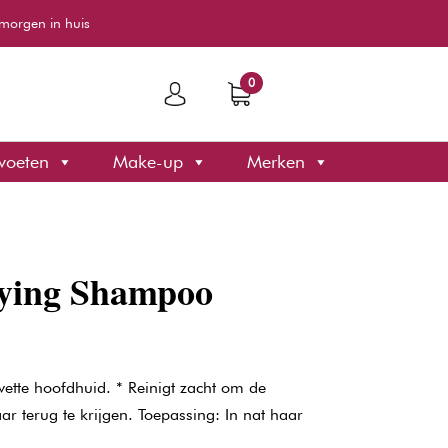
morgen in huis
0
voeten
Make-up
Merken
fying Shampoo
 vette hoofdhuid. * Reinigt zacht om de
ar terug te krijgen. Toepassing: In nat haar