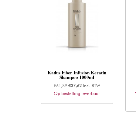
Kadus Fiber Infusion Keratin
Shampoo 1000ml
Oorspronkelijke
Huidige
€
61,89
€
37,62
Incl. BTW
Op bestelling leverbaar
prijs
prijs
was:
is:
€61,89.
€37,62.