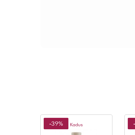
-39%
Kadus