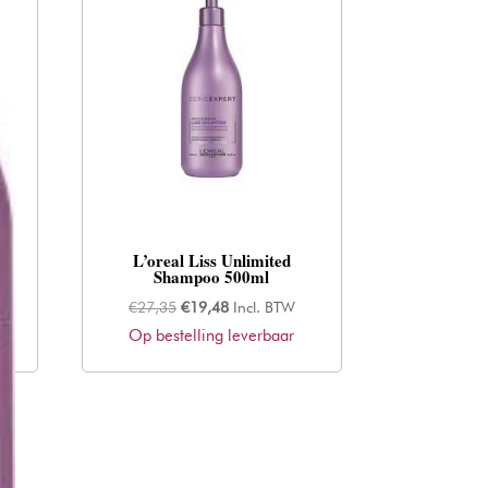
L’oreal Liss Unlimited
Shampoo 500ml
Oorspronkelijke
Huidige
€
27,35
€
19,48
Incl. BTW
Op bestelling leverbaar
prijs
prijs
was:
is:
€27,35.
€19,48.