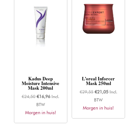
Kadus Deep
L’oreal Inforcer
Moisture Intensive
Mask 250ml
Mask 200ml
Oorspronkelijke
Huidige
€
29,55
€
21,05
Incl.
Oorspronkelijke
Huidige
€
24,50
€
16,96
Incl.
prijs
prijs
BTW
prijs
prijs
BTW
Morgen in huis!
was:
is:
Morgen in huis!
was:
is:
€29,55.
€21,05.
€24,50.
€16,96.