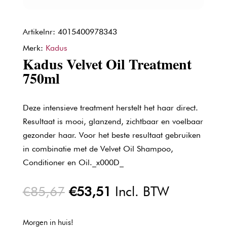
Artikelnr: 4015400978343
Merk:
Kadus
Kadus Velvet Oil Treatment
750ml
Deze intensieve treatment herstelt het haar direct.
Resultaat is mooi, glanzend, zichtbaar en voelbaar
gezonder haar. Voor het beste resultaat gebruiken
in combinatie met de Velvet Oil Shampoo,
Conditioner en Oil._x000D_
Oorspronkelijke
Huidige
€
85,67
€
53,51
Incl. BTW
prijs
prijs
was:
is:
Morgen in huis!