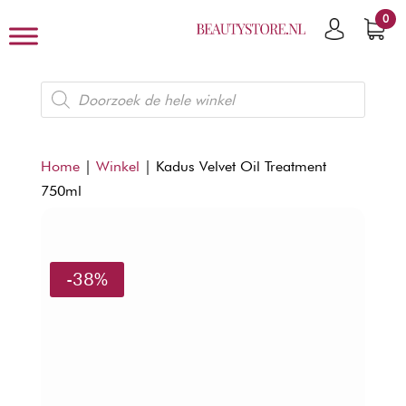
0
Producten
zoeken
Home
|
Winkel
|
Kadus Velvet Oil Treatment
750ml
-38%