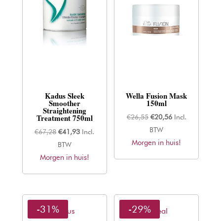
Kadus Sleek
Wella Fusion Mask
Smoother
150ml
Straightening
Treatment 750ml
Oorspronkelijke
Huidige
€
26,55
€
20,56
Incl.
prijs
prijs
BTW
Oorspronkelijke
Huidige
€
67,28
€
41,93
Incl.
Morgen in huis!
was:
is:
prijs
prijs
BTW
€26,55.
€20,56.
Morgen in huis!
was:
is:
€67,28.
€41,93.
-31%
-29%
Kadus
L'oreal