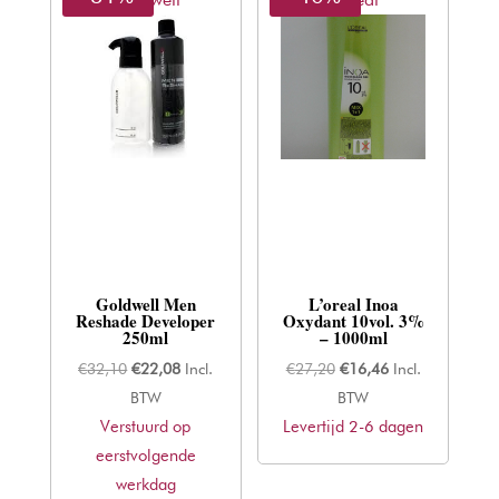
Goldwell Men
L’oreal Inoa
Reshade Developer
Oxydant 10vol. 3%
250ml
– 1000ml
Oorspronkelijke
Huidige
Oorspronkelijke
Huidige
€
32,10
€
22,08
Incl.
€
27,20
€
16,46
Incl.
prijs
prijs
prijs
prijs
BTW
BTW
Verstuurd op
was:
is:
Levertijd 2-6 dagen
was:
is:
eerstvolgende
€32,10.
€22,08.
€27,20.
€16,46.
werkdag