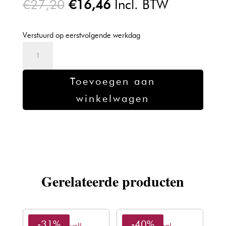
Oorspronkelijke
Huidige
€
27,20
€
16,46
Incl. BTW
prijs
prijs
was:
is:
Verstuurd op eerstvolgende werkdag
€27,20.
€16,46.
L'oreal
Blond
Studio
Toevoegen aan
Nutri
winkelwagen
Developer
12%
1000ml
aantal
Gerelateerde producten
-31%
-40%
Goldwell
L'oreal