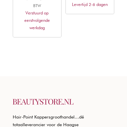
Levertijd 2-6 dagen
was:
is:
prijs
prijs
BTW
€32,10.
€21,18.
Verstuurd op
was:
is:
eerstvolgende
€29,85.
€19,90.
werkdag
Hair-Point Kappersgroothandel…dé
totaalleverancier voor de Haagse