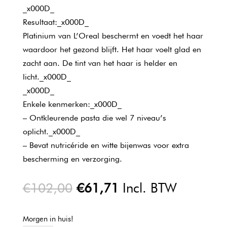
_x000D_
Resultaat:_x000D_
Platinium van L’Oreal beschermt en voedt het haar
waardoor het gezond blijft. Het haar voelt glad en
zacht aan. De tint van het haar is helder en
licht._x000D_
_x000D_
Enkele kenmerken:_x000D_
– Ontkleurende pasta die wel 7 niveau’s
oplicht._x000D_
– Bevat nutricéride en witte bijenwas voor extra
bescherming en verzorging.
Oorspronkelijke
Huidige
€
102,00
€
61,71
Incl. BTW
prijs
prijs
was:
is:
Morgen in huis!