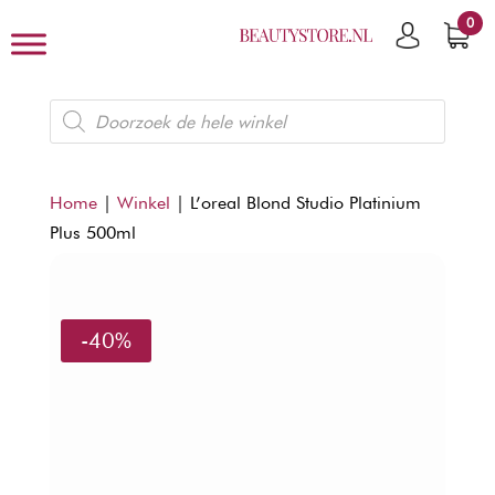
0
Producten
zoeken
Home
|
Winkel
|
L’oreal Blond Studio Platinium
Plus 500ml
-40%