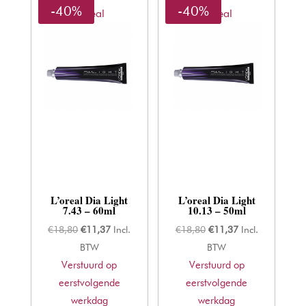
-40%
-40%
L'oreal
L'oreal
L’oreal Dia Light
L’oreal Dia Light
7.43 – 60ml
10.13 – 50ml
Oorspronkelijke
Huidige
Oorspronkelijke
Huidige
€
18,80
€
11,37
Incl.
€
18,80
€
11,37
Incl.
prijs
prijs
prijs
prijs
BTW
BTW
Verstuurd op
was:
is:
Verstuurd op
was:
is:
eerstvolgende
€18,80.
€11,37.
eerstvolgende
€18,80.
€11,37.
werkdag
werkdag