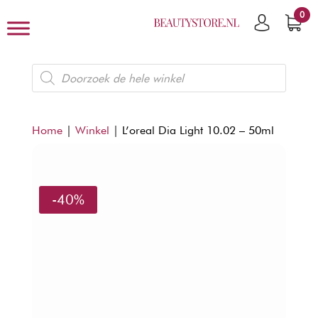
0
Producten
zoeken
Home
|
Winkel
|
L’oreal Dia Light 10.02 – 50ml
-40%