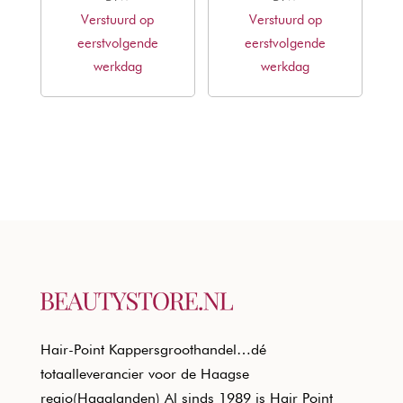
Verstuurd op
was:
is:
Verstuurd op
was:
is:
eerstvolgende
€18,80.
€11,37.
eerstvolgende
€18,80.
€11,37.
werkdag
werkdag
Hair-Point Kappersgroothandel…dé
totaalleverancier voor de Haagse
regio(Haaglanden) Al sinds 1989 is Hair Point