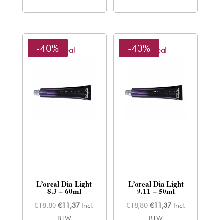
-40%
-40%
L'oreal
L'oreal
L’oreal Dia Light
L’oreal Dia Light
8.3 – 60ml
9.11 – 50ml
Oorspronkelijke
Huidige
Oorspronkelijke
Huidige
€
18,80
€
11,37
Incl.
€
18,80
€
11,37
Incl.
prijs
prijs
prijs
prijs
BTW
BTW