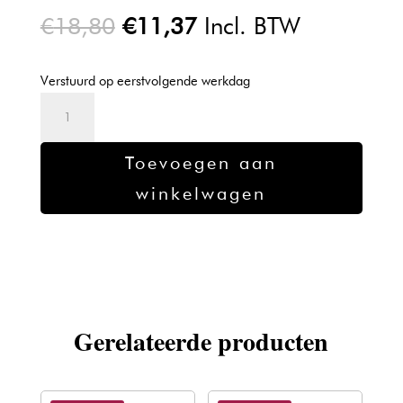
Oorspronkelijke
Huidige
€
18,80
€
11,37
Incl. BTW
prijs
prijs
was:
is:
Verstuurd op eerstvolgende werkdag
€18,80.
€11,37.
L'oreal
Dia
Light
Toevoegen aan
10.02
winkelwagen
-
50ml
aantal
Gerelateerde producten