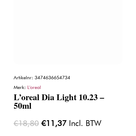
Artikelnr: 3474636654734
Merk:
L'oreal
L’oreal Dia Light 10.23 –
50ml
Oorspronkelijke
Huidige
€
18,80
€
11,37
Incl. BTW
prijs
prijs