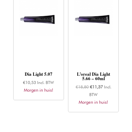
Dia Light 5.07
L’oreal Dia Light
5.66 – 60ml
€
10,53
Incl. BTW
Oorspronkelijke
Huidige
€
18,80
€
11,37
Incl.
Morgen in huis!
prijs
prijs
BTW
Morgen in huis!
was:
is:
€18,80.
€11,37.