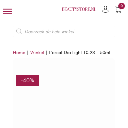
0
Producten
zoeken
Home
|
Winkel
|
L’oreal Dia Light 10.23 – 50ml
-40%