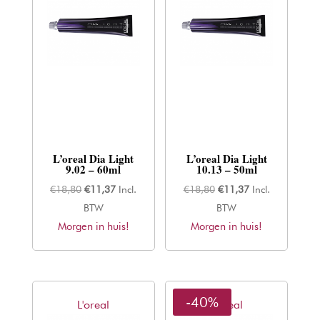
L’oreal Dia Light
L’oreal Dia Light
9.02 – 60ml
10.13 – 50ml
Oorspronkelijke
Huidige
Oorspronkelijke
Huidige
€
18,80
€
11,37
Incl.
€
18,80
€
11,37
Incl.
prijs
prijs
prijs
prijs
BTW
BTW
Morgen in huis!
was:
is:
Morgen in huis!
was:
is:
€18,80.
€11,37.
€18,80.
€11,37.
-40%
L'oreal
L'oreal