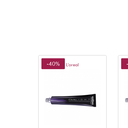
-40%
L'oreal