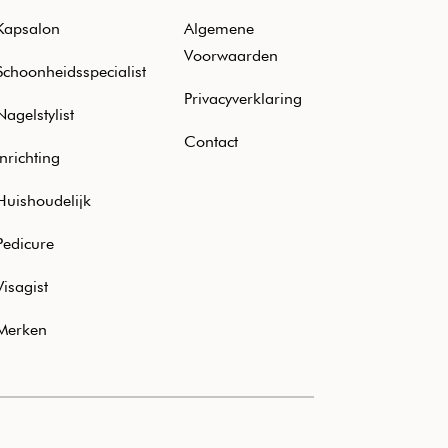
Kapsalon
Algemene
Voorwaarden
Schoonheidsspecialist
Privacyverklaring
Nagelstylist
Contact
Inrichting
Huishoudelijk
Pedicure
Visagist
Merken