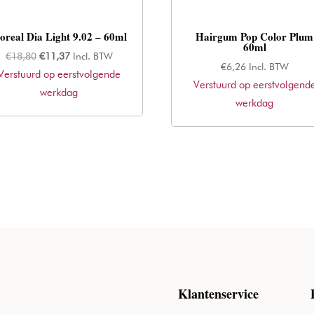
’oreal Dia Light 9.02 – 60ml
Hairgum Pop Color Plum
60ml
Oorspronkelijke
Huidige
€
18,80
€
11,37
Incl. BTW
€
6,26
Incl. BTW
Verstuurd op eerstvolgende
prijs
prijs
Verstuurd op eerstvolgend
was:
werkdag
is:
werkdag
€18,80.
€11,37.
Klantenservice