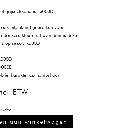
niet grijsdekkend is._x000D_
t ook uitstekend gebruiken voor
 en donkere kleuren. Bovendien is deze
ls opfrisser._x000D_
_x000D_
_x000D_
btiel karakter op natuurhaar
kelijke
uidige
ncl. BTW
ijs
:
erkdag
11,37.
en aan winkelwagen