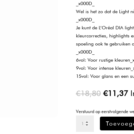
_x000D_
Wel is het zo dat de Light 
_x000D_
Je kunt de L’Oréal DIA ligh
kleurcorrecties, highlights
spoeling ook te gebruiken a
_x000D_
6vol: Voor rustige kleuren
9vol: Voor intense kleuren
15vol: Voor glans en een su
Oorspron
H
€
18,80
€
11,37
I
prijs
pr
was:
is
Verstuurd op eerstvolgende w
€18,80.
€
L'oreal
Toevoeg
Dia