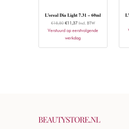
L’oreal Dia Light 7.31 – 60ml
L
Oorspronkelijke
Huidige
€
18,80
€
11,37
Incl. BTW
Verstuurd op eerstvolgende
prijs
prijs
was:
werkdag
is:
€18,80.
€11,37.