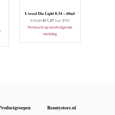
L’oreal Dia Light 8.34 – 60ml
Oorspronkelijke
Huidige
€
18,80
€
11,37
Incl. BTW
Verstuurd op eerstvolgende
prijs
prijs
e
was:
werkdag
is:
€18,80.
€11,37.
Productgroepen
Beautystore.nl