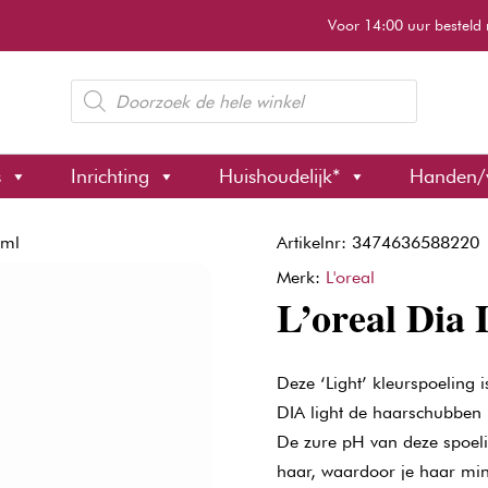
Voor 14:00 uur besteld 
Producten
zoeken
s
Inrichting
Huishoudelijk*
Handen/
0ml
Artikelnr: 3474636588220
Merk:
L'oreal
L’oreal Dia 
Deze ‘Light’ kleurspoeling 
DIA light de haarschubben 
De zure pH van deze spoelin
haar, waardoor je haar mi