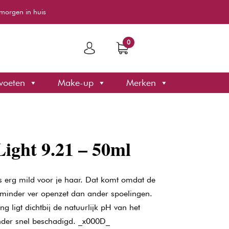
morgen in huis
0
voeten
Make-up
Merken
Light 9.21 – 50ml
is erg mild voor je haar. Dat komt omdat de
minder ver openzet dan ander spoelingen.
g ligt dichtbij de natuurlijk pH van het
nder snel beschadigd. _x000D_