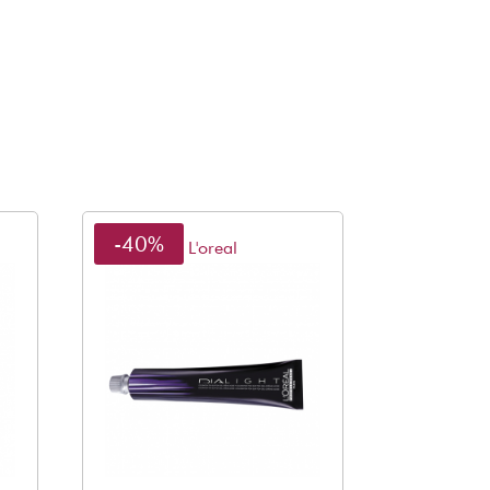
-40%
L'oreal