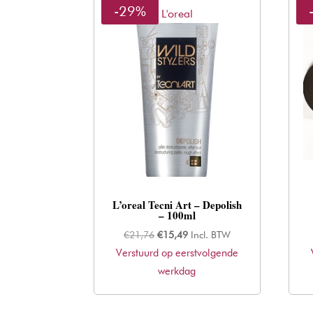
-29%
L'oreal
L’oreal Tecni Art – Depolish
– 100ml
Oorspronkelijke
Huidige
€
21,76
€
15,49
Incl. BTW
Verstuurd op eerstvolgende
prijs
prijs
was:
werkdag
is:
€21,76.
€15,49.