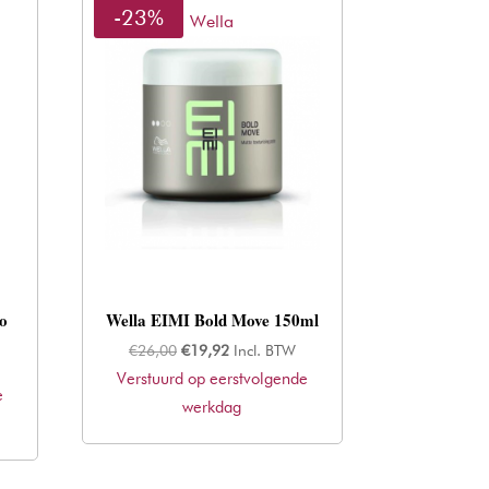
-23%
Wella
go
Wella EIMI Bold Move 150ml
Oorspronkelijke
Huidige
€
26,00
€
19,92
Incl. BTW
Verstuurd op eerstvolgende
prijs
prijs
e
was:
werkdag
is:
€26,00.
€19,92.