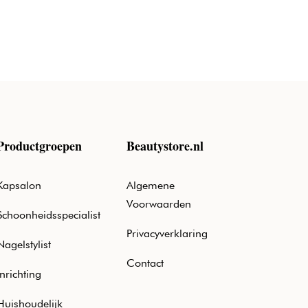
Productgroepen
Beautystore.nl
Kapsalon
Algemene
Voorwaarden
Schoonheidsspecialist
Privacyverklaring
Nagelstylist
Contact
Inrichting
Huishoudelijk