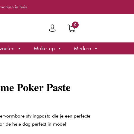
morgen in huis
0
voeten
Make-up
Merken
me Poker Paste
vervormbare stylingpasta die je een perfecte
aar de hele dag perfect in model