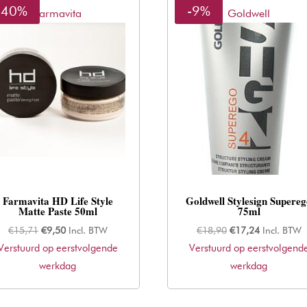
-40%
-9%
Farmavita
Goldwell
Farmavita HD Life Style
Goldwell Stylesign Supere
Matte Paste 50ml
75ml
Oorspronkelijke
Huidige
Oorspronkelijke
Huidige
€
15,71
€
9,50
Incl. BTW
€
18,90
€
17,24
Incl. BTW
Verstuurd op eerstvolgende
prijs
prijs
Verstuurd op eerstvolgend
prijs
prijs
werkdag
was:
is:
was:
werkdag
is:
€15,71.
€9,50.
€18,90.
€17,24.