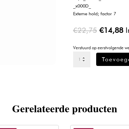
_x000D_
Exteme hold; factor 7
Oorspron
H
€
22,75
€
14,88
I
prijs
pr
was:
is
Verstuurd op eerstvolgende w
€22,75.
€
L'oreal
Toevoeg
Homme
Poker
Paste
75ml
aantal
Gerelateerde producten