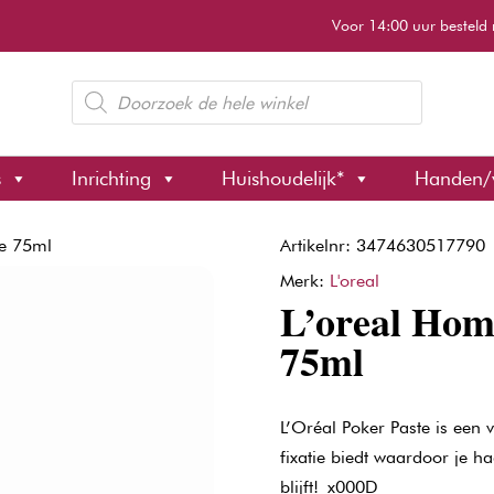
Voor 14:00 uur besteld 
Producten
zoeken
s
Inrichting
Huishoudelijk*
Handen/
te 75ml
Artikelnr: 3474630517790
Merk:
L'oreal
L’oreal Hom
75ml
L’Oréal Poker Paste is een 
fixatie biedt waardoor je h
blijft!_x000D_