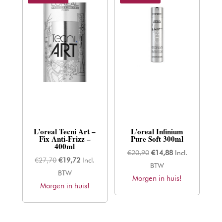
L’oreal Tecni Art –
L’oreal Infinium
Fix Anti-Frizz –
Pure Soft 300ml
400ml
Oorspronkelijke
Huidige
€
20,90
€
14,88
Incl.
Oorspronkelijke
Huidige
€
27,70
€
19,72
Incl.
prijs
prijs
BTW
prijs
prijs
BTW
Morgen in huis!
was:
is:
Morgen in huis!
was:
is:
€20,90.
€14,88.
€27,70.
€19,72.