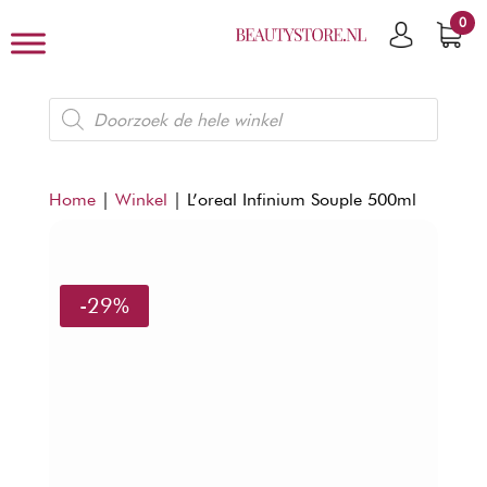
0
Producten
zoeken
Home
|
Winkel
|
L’oreal Infinium Souple 500ml
-29%