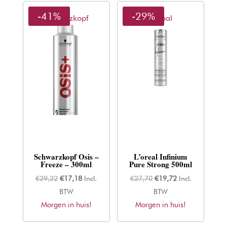
-41%
-29%
Schwarzkopf
L'oreal
Schwarzkopf Osis –
L’oreal Infinium
Freeze – 300ml
Pure Strong 500ml
Oorspronkelijke
Huidige
Oorspronkelijke
Huidige
€
29,22
€
17,18
Incl.
€
27,70
€
19,72
Incl.
prijs
prijs
prijs
prijs
BTW
BTW
Morgen in huis!
was:
is:
Morgen in huis!
was:
is:
€29,22.
€17,18.
€27,70.
€19,72.