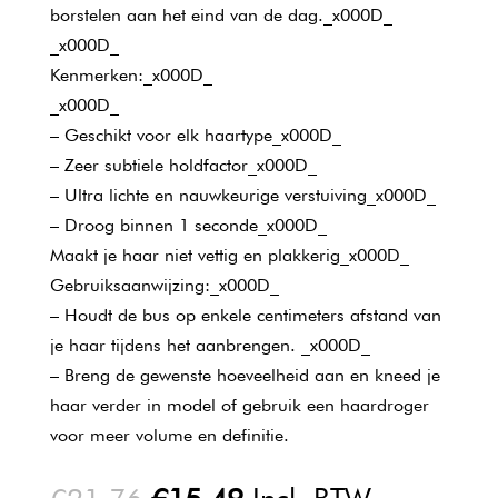
borstelen aan het eind van de dag._x000D_
_x000D_
Kenmerken:_x000D_
_x000D_
– Geschikt voor elk haartype_x000D_
– Zeer subtiele holdfactor_x000D_
– Ultra lichte en nauwkeurige verstuiving_x000D_
– Droog binnen 1 seconde_x000D_
Maakt je haar niet vettig en plakkerig_x000D_
Gebruiksaanwijzing:_x000D_
– Houdt de bus op enkele centimeters afstand van
je haar tijdens het aanbrengen. _x000D_
– Breng de gewenste hoeveelheid aan en kneed je
haar verder in model of gebruik een haardroger
voor meer volume en definitie.
Oorspronkelijke
Huidige