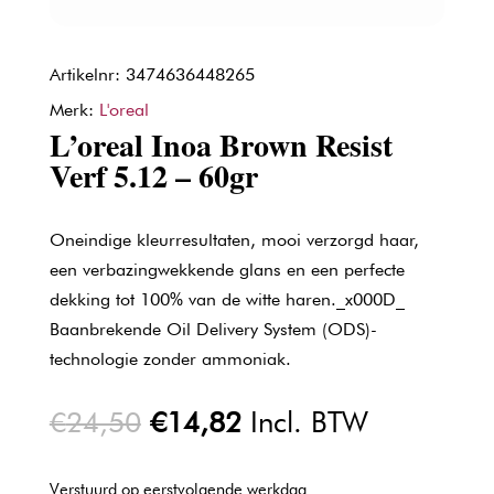
Artikelnr: 3474636448265
Merk:
L'oreal
L’oreal Inoa Brown Resist
Verf 5.12 – 60gr
Oneindige kleurresultaten, mooi verzorgd haar,
een verbazingwekkende glans en een perfecte
dekking tot 100% van de witte haren._x000D_
Baanbrekende Oil Delivery System (ODS)-
technologie zonder ammoniak.
Oorspronkelijke
Huidige
€
24,50
€
14,82
Incl. BTW
prijs
prijs
was:
is:
Verstuurd op eerstvolgende werkdag