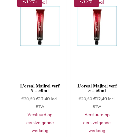
-39%
-39%
L'oreal
L'oreal
L’oreal Majirel verf
L’oreal Majirel verf
9 – 50ml
5 – 50ml
Oorspronkelijke
Huidige
Oorspronkelijke
Huidige
€
20,50
€
12,40
Incl.
€
20,50
€
12,40
Incl.
prijs
prijs
prijs
prijs
BTW
BTW
Verstuurd op
was:
is:
Verstuurd op
was:
is:
eerstvolgende
€20,50.
€12,40.
eerstvolgende
€20,50.
€12,40.
werkdag
werkdag