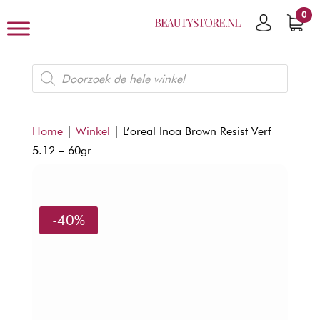
0
Producten
zoeken
Home
|
Winkel
|
L’oreal Inoa Brown Resist Verf
5.12 – 60gr
-40%