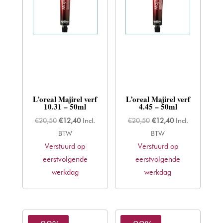
L’oreal Majirel verf
L’oreal Majirel verf
10.31 – 50ml
4.45 – 50ml
Oorspronkelijke
Huidige
Oorspronkelijke
Huidige
€
20,50
€
12,40
Incl.
€
20,50
€
12,40
Incl.
prijs
prijs
prijs
prijs
BTW
BTW
Verstuurd op
was:
is:
Verstuurd op
was:
is:
eerstvolgende
€20,50.
€12,40.
eerstvolgende
€20,50.
€12,40.
werkdag
werkdag