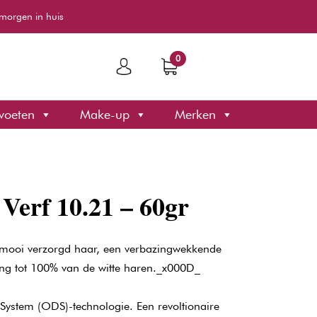
morgen in huis
0
voeten
Make-up
Merken
 Verf 10.21 – 60gr
 mooi verzorgd haar, een verbazingwekkende
ing tot 100% van de witte haren._x000D_
System (ODS)-technologie. Een revoltionaire