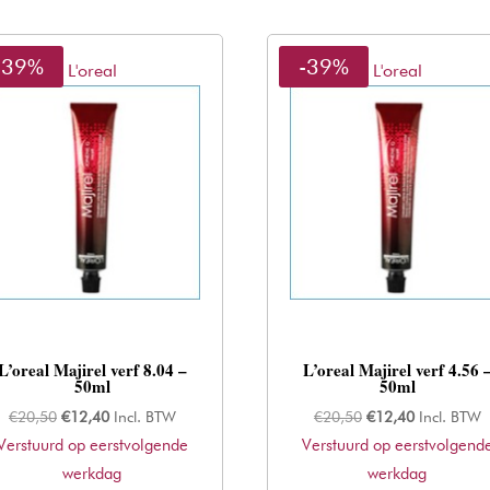
-39%
-39%
L'oreal
L'oreal
L’oreal Majirel verf 8.04 –
L’oreal Majirel verf 4.56 
50ml
50ml
Oorspronkelijke
Huidige
Oorspronkelijke
Huidige
€
20,50
€
12,40
Incl. BTW
€
20,50
€
12,40
Incl. BTW
Verstuurd op eerstvolgende
prijs
prijs
Verstuurd op eerstvolgend
prijs
prijs
was:
werkdag
is:
was:
werkdag
is: