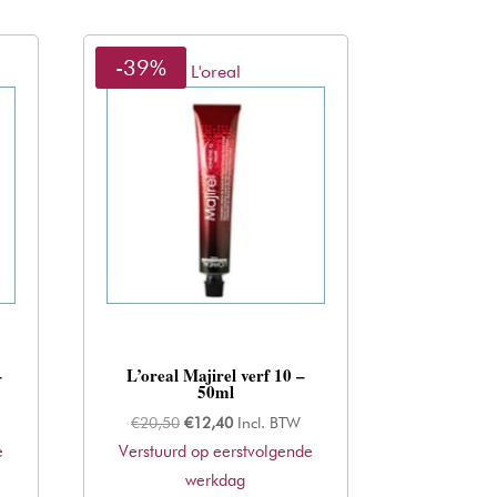
-39%
L'oreal
–
L’oreal Majirel verf 10 –
50ml
Oorspronkelijke
Huidige
€
20,50
€
12,40
Incl. BTW
e
Verstuurd op eerstvolgende
prijs
prijs
was:
werkdag
is: