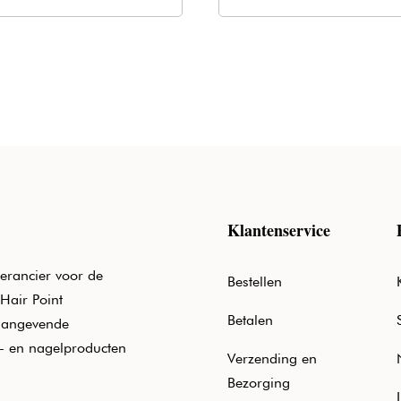
€20,50.
€12,40.
€20,50.
€12,40.
Klantenservice
erancier voor de
Bestellen
Hair Point
Betalen
aangevende
e- en nagelproducten
Verzending en
Bezorging