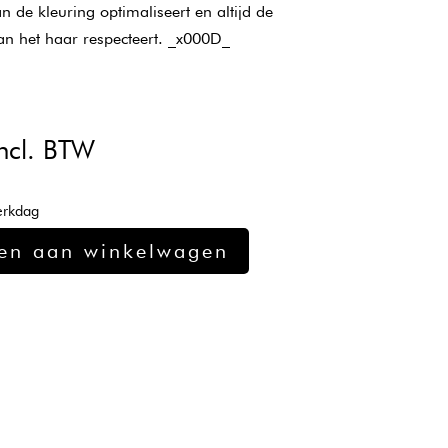
n de kleuring optimaliseert en altijd de
an het haar respecteert. _x000D_
kelijke
uidige
ncl. BTW
ijs
:
erkdag
14,82.
en aan winkelwagen