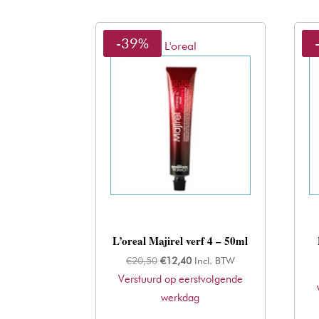
-39%
L'oreal
L’oreal Majirel verf 4 – 50ml
Oorspronkelijke
Huidige
€
20,50
€
12,40
Incl. BTW
Verstuurd op eerstvolgende
prijs
prijs
was:
werkdag
is:
€20,50.
€12,40.