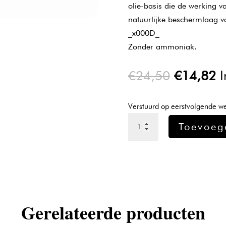
olie-basis die de werking va
natuurlijke beschermlaag v
_x000D_
Zonder ammoniak.
Oorspron
H
€
24,50
€
14,82
I
prijs
pr
was:
is
Verstuurd op eerstvolgende w
€24,50.
€
L'oreal
Toevoeg
Inoa
Verf
10.21
-
60gr
aantal
Gerelateerde producten