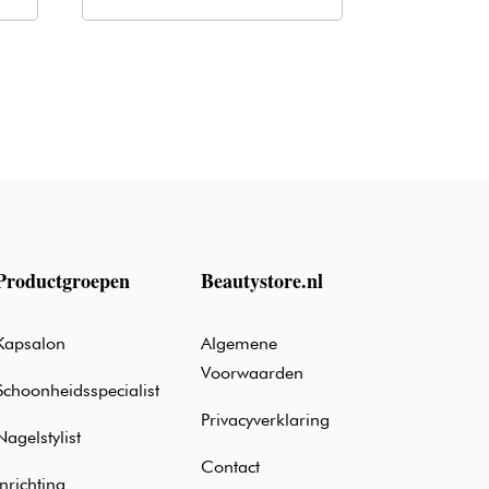
€20,50.
€12,40.
Productgroepen
Beautystore.nl
Kapsalon
Algemene
Voorwaarden
Schoonheidsspecialist
Privacyverklaring
Nagelstylist
Contact
Inrichting