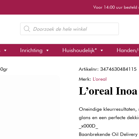
Voor 14:00 uur besteld 
Producten
zoeken
s
Inrichting
Huishoudelijk*
Handen/
60gr
Artikelnr: 3474630484115
Merk:
L'oreal
L’oreal Inoa
Oneindige kleurresultaten,
glans en een perfecte dekk
_x000D_
Baanbrekende Oil Delivery 