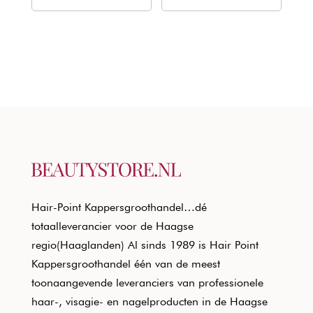
€20,50.
€12,40.
€20,50.
€12,40.
Hair-Point Kappersgroothandel…dé
totaalleverancier voor de Haagse
regio(Haaglanden) Al sinds 1989 is Hair Point
Kappersgroothandel één van de meest
toonaangevende leveranciers van professionele
haar-, visagie- en nagelproducten in de Haagse