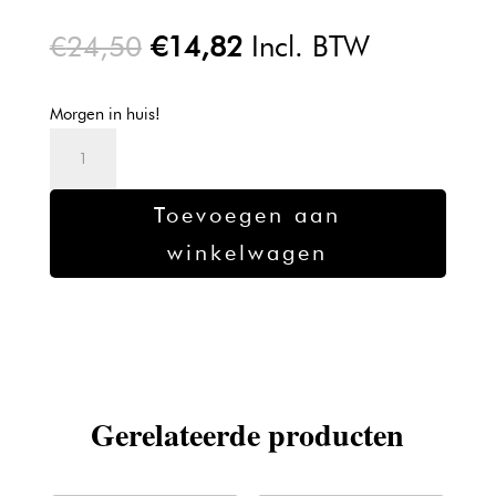
Oorspronkelijke
Huidige
€
24,50
€
14,82
Incl. BTW
prijs
prijs
was:
is:
Morgen in huis!
€24,50.
€14,82.
L'oreal
Inoa
Verf
Toevoegen aan
4.45
winkelwagen
-
60gr
aantal
Gerelateerde producten