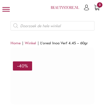
0
Producten
zoeken
Home
|
Winkel
|
L’oreal Inoa Verf 4.45 – 60gr
-40%