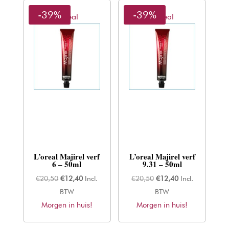
-39%
-39%
L'oreal
L'oreal
L’oreal Majirel verf
L’oreal Majirel verf
6 – 50ml
9.31 – 50ml
Oorspronkelijke
Huidige
Oorspronkelijke
Huidige
€
20,50
€
12,40
Incl.
€
20,50
€
12,40
Incl.
prijs
prijs
prijs
prijs
BTW
BTW
Morgen in huis!
was:
is:
Morgen in huis!
was:
is:
€20,50.
€12,40.
€20,50.
€12,40.