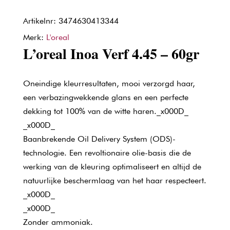
Artikelnr: 3474630413344
Merk:
L'oreal
L’oreal Inoa Verf 4.45 – 60gr
Oneindige kleurresultaten, mooi verzorgd haar,
een verbazingwekkende glans en een perfecte
dekking tot 100% van de witte haren._x000D_
_x000D_
Baanbrekende Oil Delivery System (ODS)-
technologie. Een revoltionaire olie-basis die de
werking van de kleuring optimaliseert en altijd de
natuurlijke beschermlaag van het haar respecteert.
_x000D_
_x000D_
Zonder ammoniak.