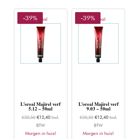
-39%
-39%
L'oreal
L'oreal
L’oreal Majirel verf
L’oreal Majirel verf
5.12 – 50ml
9.03 – 50ml
Oorspronkelijke
Huidige
Oorspronkelijke
Huidige
€
20,50
€
12,40
Incl.
€
20,50
€
12,40
Incl.
prijs
prijs
prijs
prijs
BTW
BTW
Morgen in huis!
was:
is:
Morgen in huis!
was:
is: