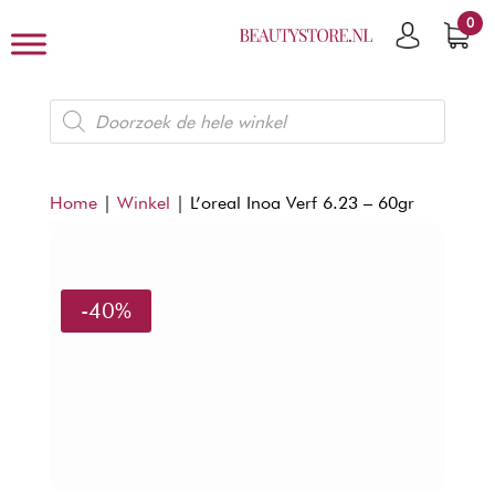
0
Producten
zoeken
Home
|
Winkel
|
L’oreal Inoa Verf 6.23 – 60gr
-40%