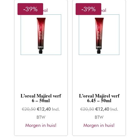
-39%
-39%
L'oreal
L'oreal
L’oreal Majirel verf
L’oreal Majirel verf
6 – 50ml
6.45 – 50ml
Oorspronkelijke
Huidige
Oorspronkelijke
Huidige
€
20,50
€
12,40
Incl.
€
20,50
€
12,40
Incl.
prijs
prijs
prijs
prijs
BTW
BTW
Morgen in huis!
was:
is:
Morgen in huis!
was:
is:
€20,50.
€12,40.
€20,50.
€12,40.