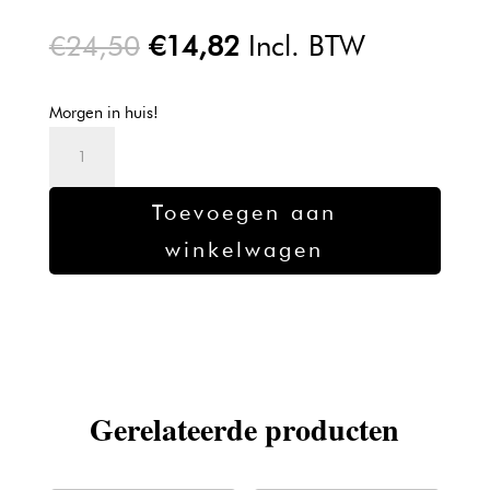
Oorspronkelijke
Huidige
€
24,50
€
14,82
Incl. BTW
prijs
prijs
was:
is:
Morgen in huis!
€24,50.
€14,82.
L'oreal
Inoa
Verf
Toevoegen aan
6.23
winkelwagen
-
60gr
aantal
Gerelateerde producten