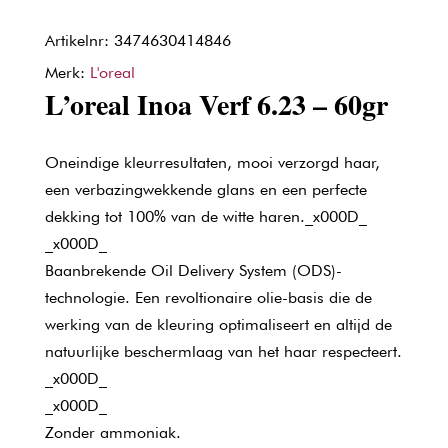
Artikelnr: 3474630414846
Merk:
L'oreal
L’oreal Inoa Verf 6.23 – 60gr
Oneindige kleurresultaten, mooi verzorgd haar,
een verbazingwekkende glans en een perfecte
dekking tot 100% van de witte haren._x000D_
_x000D_
Baanbrekende Oil Delivery System (ODS)-
technologie. Een revoltionaire olie-basis die de
werking van de kleuring optimaliseert en altijd de
natuurlijke beschermlaag van het haar respecteert.
_x000D_
_x000D_
Zonder ammoniak.