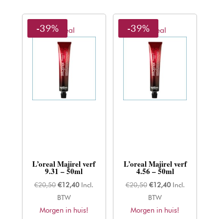
-39%
-39%
L'oreal
L'oreal
L’oreal Majirel verf
L’oreal Majirel verf
9.31 – 50ml
4.56 – 50ml
Oorspronkelijke
Huidige
Oorspronkelijke
Huidige
€
20,50
€
12,40
Incl.
€
20,50
€
12,40
Incl.
prijs
prijs
prijs
prijs
BTW
BTW
Morgen in huis!
was:
is:
Morgen in huis!
was:
is: