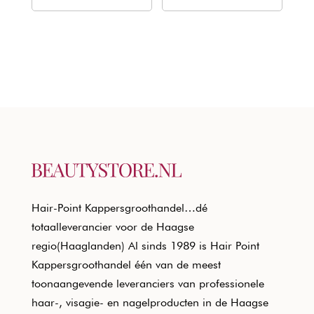
€20,50.
€12,40.
€20,50.
€12,40.
Hair-Point Kappersgroothandel…dé
totaalleverancier voor de Haagse
regio(Haaglanden) Al sinds 1989 is Hair Point
Kappersgroothandel één van de meest
toonaangevende leveranciers van professionele
haar-, visagie- en nagelproducten in de Haagse