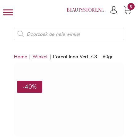
0
Producten
zoeken
Home
|
Winkel
|
L’oreal Inoa Verf 7.3 – 60gr
-40%