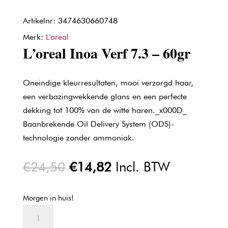
Artikelnr: 3474630660748
Merk:
L'oreal
L’oreal Inoa Verf 7.3 – 60gr
Oneindige kleurresultaten, mooi verzorgd haar,
een verbazingwekkende glans en een perfecte
dekking tot 100% van de witte haren._x000D_
Baanbrekende Oil Delivery System (ODS)-
technologie zonder ammoniak.
Oorspronkelijke
Huidige
€
24,50
€
14,82
Incl. BTW
prijs
prijs
was:
is:
Morgen in huis!
€24,50.
€14,82.
L'oreal
Inoa