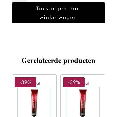
Verf
Toevoegen aan
7.3
winkelwagen
-
60gr
aantal
Gerelateerde producten
-39%
-39%
L'oreal
L'oreal