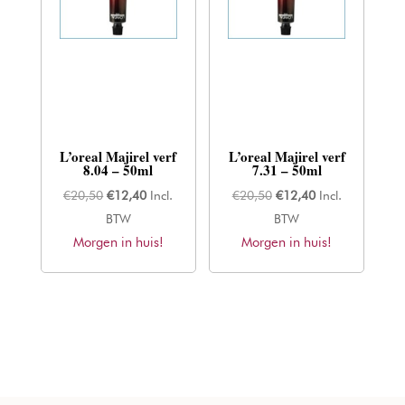
L’oreal Majirel verf
L’oreal Majirel verf
8.04 – 50ml
7.31 – 50ml
Oorspronkelijke
Huidige
Oorspronkelijke
Huidige
€
20,50
€
12,40
Incl.
€
20,50
€
12,40
Incl.
prijs
prijs
prijs
prijs
BTW
BTW
Morgen in huis!
was:
is:
Morgen in huis!
was:
is:
€20,50.
€12,40.
€20,50.
€12,40.