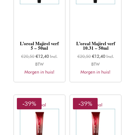
L’oreal Majirel verf
L’oreal Majirel verf
5 – 50ml
10.31 – 50ml
Oorspronkelijke
Huidige
Oorspronkelijke
Huidige
€
20,50
€
12,40
Incl.
€
20,50
€
12,40
Incl.
prijs
prijs
prijs
prijs
BTW
BTW
Morgen in huis!
was:
is:
Morgen in huis!
was:
is:
€20,50.
€12,40.
€20,50.
€12,40.
-39%
-39%
L'oreal
L'oreal