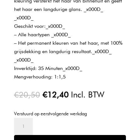
kleuring versterkt het haar van binnenuit en geeft
het haar een langdurige glans. _x000D_
_x000D_
Geschikt voor:_x000D_
– Alle haartypen _x000D_
– Het permanent kleuren van het haar, met 100%
grijsdekking en langdurig resultaat._x000D_
_x000D_
Inwerktijd: 35 Minuten_x000D_
Mengverhouding: 1:1,5
Oorspronkelijke
Huidige
€
20,50
€
12,40
Incl. BTW
prijs
prijs
was:
is:
Verstuurd op eerstvolgende werkdag
€20,50.
€12,40.
L'oreal
Majirel
Cool