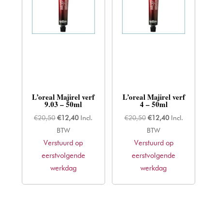
L’oreal Majirel verf
L’oreal Majirel verf
9.03 – 50ml
4 – 50ml
Oorspronkelijke
Huidige
Oorspronkelijke
Huidige
€
20,50
€
12,40
Incl.
€
20,50
€
12,40
Incl.
prijs
prijs
prijs
prijs
BTW
BTW
Verstuurd op
was:
is:
Verstuurd op
was:
is:
eerstvolgende
€20,50.
€12,40.
eerstvolgende
€20,50.
€12,40.
werkdag
werkdag