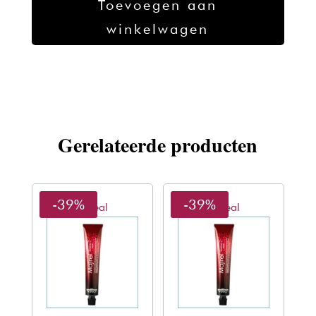
Toevoegen aan
Cover
winkelwagen
8.3
-
50ml
aantal
Gerelateerde producten
-39%
-39%
L'oreal
L'oreal