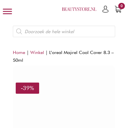
0
Producten
zoeken
Home
|
Winkel
|
L’oreal Majirel Cool Cover 8.3 –
50ml
-39%