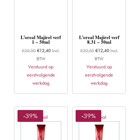
L’oreal Majirel verf
L’oreal Majirel verf
1 – 50ml
8.31 – 50ml
Oorspronkelijke
Huidige
Oorspronkelijke
Huidige
€
20,50
€
12,40
Incl.
€
20,50
€
12,40
Incl.
prijs
prijs
prijs
prijs
BTW
BTW
Verstuurd op
was:
is:
Verstuurd op
was:
is:
eerstvolgende
€20,50.
€12,40.
eerstvolgende
€20,50.
€12,40.
werkdag
werkdag
-39%
-39%
L'oreal
L'oreal