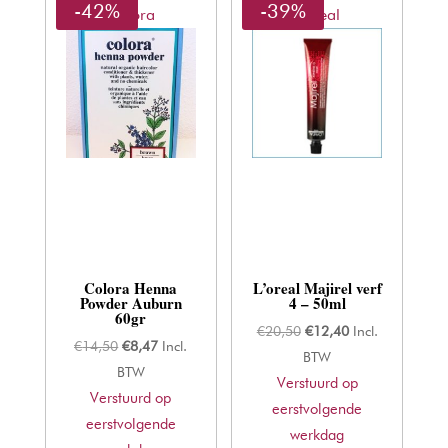
-42%
-39%
Colora
L'oreal
Colora Henna
L’oreal Majirel verf
Powder Auburn
4 – 50ml
60gr
Oorspronkelijke
Huidige
€
20,50
€
12,40
Incl.
Oorspronkelijke
Huidige
€
14,50
€
8,47
Incl.
prijs
prijs
BTW
prijs
prijs
BTW
Verstuurd op
was:
is:
Verstuurd op
was:
is:
eerstvolgende
€20,50.
€12,40.
eerstvolgende
€14,50.
€8,47.
werkdag