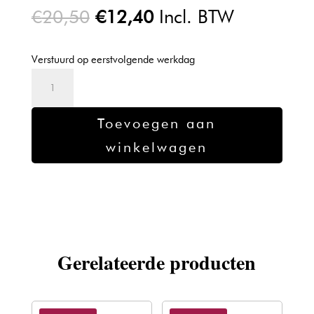
Oorspronkelijke
Huidige
€
20,50
€
12,40
Incl. BTW
prijs
prijs
was:
is:
Verstuurd op eerstvolgende werkdag
€20,50.
€12,40.
L'oreal
Majirel
High
Toevoegen aan
Lift
winkelwagen
Neutral
-
50ml
aantal
Gerelateerde producten