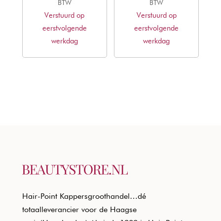
prijs
prijs
prijs
prijs
BTW
BTW
Verstuurd op
was:
is:
Verstuurd op
was:
is:
eerstvolgende
€20,50.
€12,40.
eerstvolgende
€20,50.
€12,40.
werkdag
werkdag
Hair-Point Kappersgroothandel…dé
totaalleverancier voor de Haagse