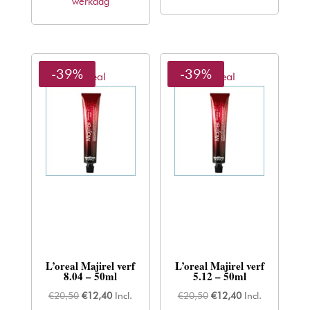
werkdag
-39%
-39%
L'oreal
L'oreal
L’oreal Majirel verf
L’oreal Majirel verf
8.04 – 50ml
5.12 – 50ml
Oorspronkelijke
Huidige
Oorspronkelijke
Huidige
€
20,50
€
12,40
Incl.
€
20,50
€
12,40
Incl.