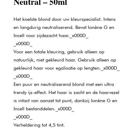
Neutral – 50ml
Het koelste blond door uw kleurspecialist. Intens
en langdurig neutraliserend. Bevat Ionène G en
Incell voor zijdezacht haar._x000D_
_x000D_
Voor een totale kleuring, gebruik alleen op
natuurlijk, niet gekleurd haar. Gebruik alleen op
gekleurd haar voor egalisatie op lengten._x000D_
_x000D_
Een puur en neutraliserend blond met een ultra
trendy ijs-effect. Het haar is zacht en de haarvezel
is intact van aanzet tot punt, dankzij Ionène G en
Incell bestanddelen._x000D_
_x000D_
Verheldering tot 4,5 tint.