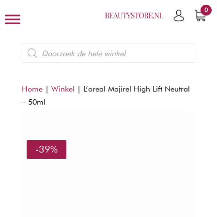
0
Producten
zoeken
Home
|
Winkel
|
L’oreal Majirel High Lift Neutral
– 50ml
-39%