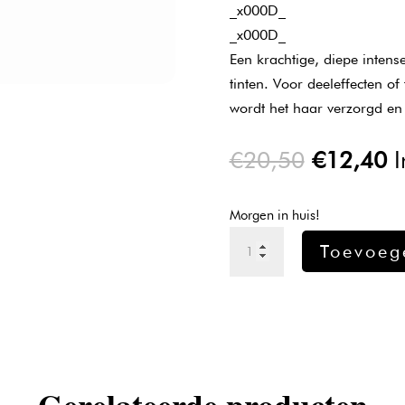
_x000D_
_x000D_
Een krachtige, diepe intens
tinten. Voor deeleffecten of
wordt het haar verzorgd e
Oorspron
H
€
20,50
€
12,40
I
prijs
pr
was:
is
Morgen in huis!
€20,50.
€
L'oreal
Toevoeg
Majirel
verf
3
-
50ml
aantal