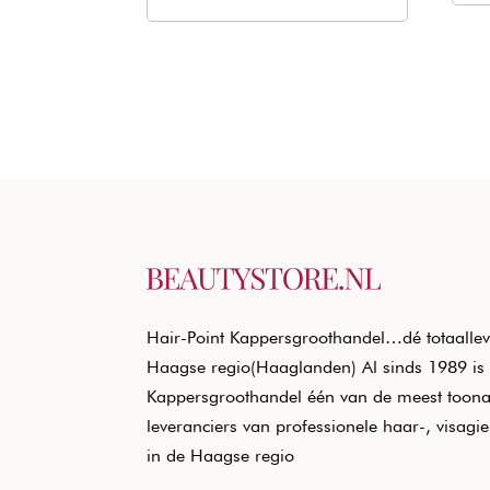
was:
is:
€20,50.
€12,40.
Hair-Point Kappersgroothandel…dé totaallev
Haagse regio(Haaglanden) Al sinds 1989 is 
Kappersgroothandel één van de meest toon
leveranciers van professionele haar-, visagi
in de Haagse regio