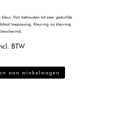
e kleur. Van behouden tot zeer gedurfde
 totaal toepassing. Kleuring na kleuring
n beschermd.
kelijke
uidige
ncl. BTW
ijs
:
12,40.
en aan winkelwagen