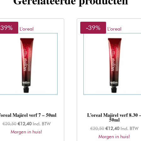
Gerelateerde producten
-39%
-39%
L'oreal
L'oreal
’oreal Majirel verf 7 – 50ml
L’oreal Majirel verf 8.30 
50ml
Oorspronkelijke
Huidige
€
20,50
€
12,40
Incl. BTW
Oorspronkelijke
Huidige
€
20,50
€
12,40
Incl. BTW
Morgen in huis!
prijs
prijs
Morgen in huis!
prijs
prijs
was:
is: