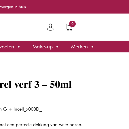
morgen in huis
0
voeten
Make-up
Merken
rel verf 3 – 50ml
n G + Incell_x000D_
et een perfecte dekking van witte haren.