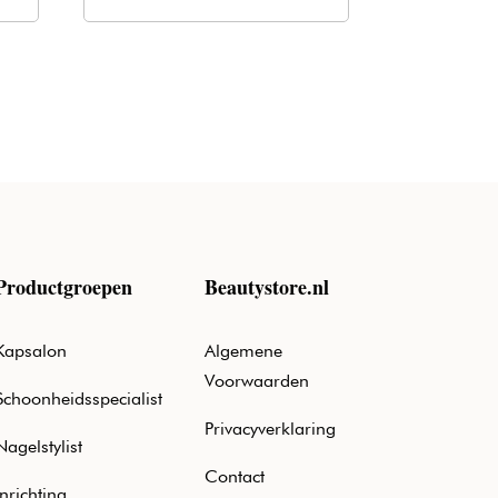
was:
is:
€20,50.
€12,40.
Productgroepen
Beautystore.nl
Kapsalon
Algemene
Voorwaarden
Schoonheidsspecialist
Privacyverklaring
Nagelstylist
Contact
Inrichting