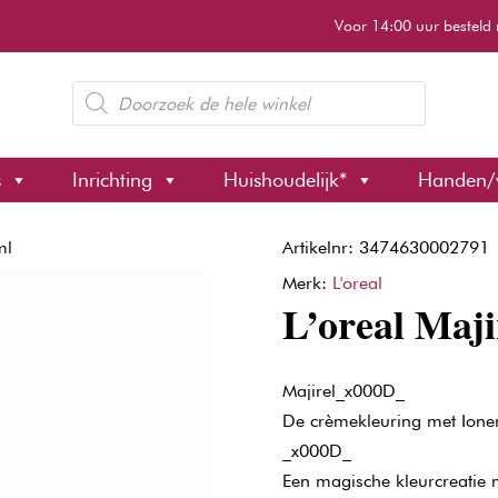
Voor 14:00 uur besteld 
Producten
zoeken
s
Inrichting
Huishoudelijk*
Handen/
ml
Artikelnr: 3474630002791
Merk:
L'oreal
L’oreal Maji
Majirel_x000D_
De crèmekleuring met Ione
_x000D_
Een magische kleurcreatie m