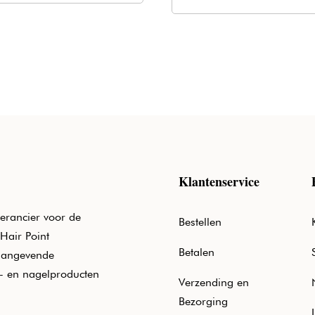
was:
is:
€20,50.
€12,40.
€20,50.
€12,40.
Klantenservice
erancier voor de
Bestellen
Hair Point
Betalen
aangevende
e- en nagelproducten
Verzending en
Bezorging