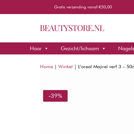
Gratis verzending vanaf €50,00
Haar
Gezicht/lichaam
Nagel
Home
|
Winkel
|
L’oreal Majirel verf 3 – 50
-39%