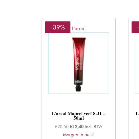
-39%
L'oreal
L’oreal Majirel verf 8.31 –
L
50ml
Oorspronkelijke
Huidige
€
20,50
€
12,40
Incl. BTW
Morgen in huis!
prijs
prijs