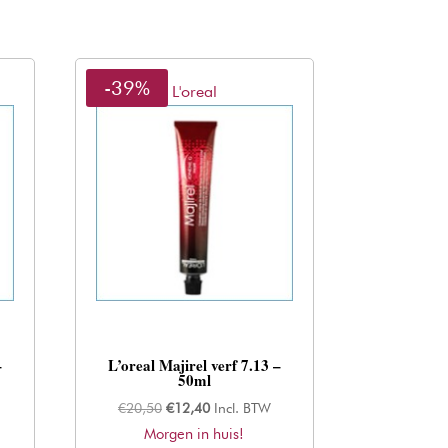
-39%
L'oreal
–
L’oreal Majirel verf 7.13 –
50ml
Oorspronkelijke
Huidige
€
20,50
€
12,40
Incl. BTW
Morgen in huis!
prijs
prijs