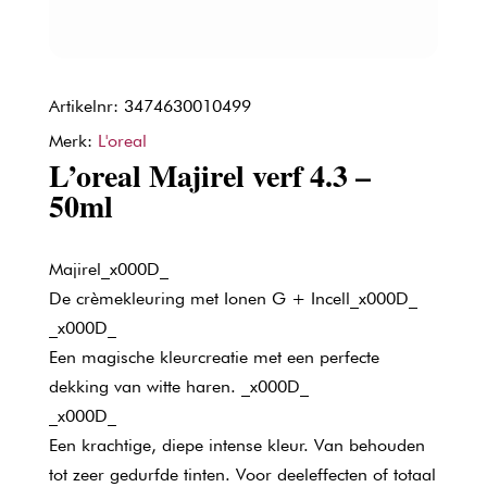
Artikelnr: 3474630010499
Merk:
L'oreal
L’oreal Majirel verf 4.3 –
50ml
Majirel_x000D_
De crèmekleuring met Ionen G + Incell_x000D_
_x000D_
Een magische kleurcreatie met een perfecte
dekking van witte haren. _x000D_
_x000D_
Een krachtige, diepe intense kleur. Van behouden
tot zeer gedurfde tinten. Voor deeleffecten of totaal