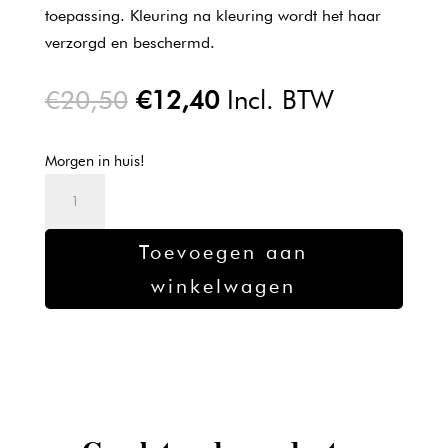
toepassing. Kleuring na kleuring wordt het haar
verzorgd en beschermd.
Oorspronkelijke
Huidige
€
20,50
€
12,40
Incl. BTW
prijs
prijs
was:
is:
Morgen in huis!
€20,50.
€12,40.
L'oreal
Majirel
verf
Toevoegen aan
4.3
winkelwagen
-
50ml
aantal