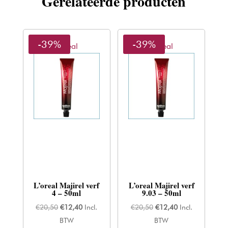
Gerelateerde producten
-39%
-39%
L'oreal
L'oreal
L’oreal Majirel verf
L’oreal Majirel verf
4 – 50ml
9.03 – 50ml
Oorspronkelijke
Huidige
Oorspronkelijke
Huidige
€
20,50
€
12,40
Incl.
€
20,50
€
12,40
Incl.
prijs
prijs
prijs
prijs
BTW
BTW