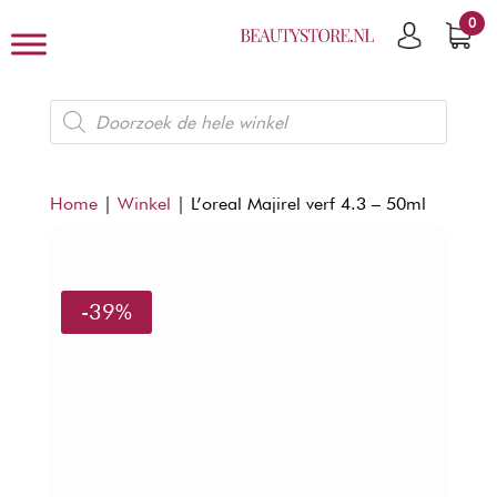
0
Producten
zoeken
Home
|
Winkel
|
L’oreal Majirel verf 4.3 – 50ml
-39%