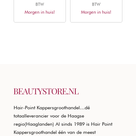
prijs
prijs
prijs
prijs
BTW
BTW
Morgen in huis!
was:
is:
Morgen in huis!
was:
is:
€20,50.
€12,40.
€20,50.
€12,40.
Hair-Point Kappersgroothandel…dé
totaalleverancier voor de Haagse
regio(Haaglanden) Al sinds 1989 is Hair Point
Kappersgroothandel één van de meest