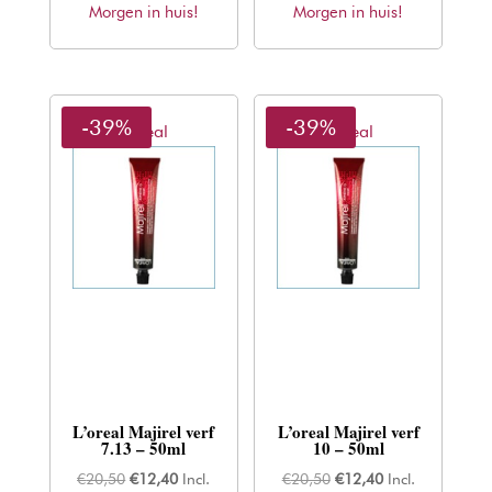
Morgen in huis!
was:
is:
Morgen in huis!
was:
is:
€20,50.
€12,40.
€20,50.
€12,40.
-39%
-39%
L'oreal
L'oreal
L’oreal Majirel verf
L’oreal Majirel verf
7.13 – 50ml
10 – 50ml
Oorspronkelijke
Huidige
Oorspronkelijke
Huidige
€
20,50
€
12,40
Incl.
€
20,50
€
12,40
Incl.