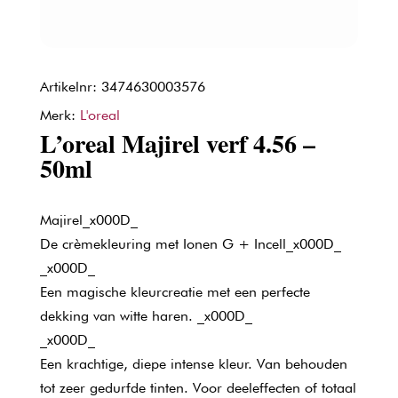
Artikelnr: 3474630003576
Merk:
L'oreal
L’oreal Majirel verf 4.56 –
50ml
Majirel_x000D_
De crèmekleuring met Ionen G + Incell_x000D_
_x000D_
Een magische kleurcreatie met een perfecte
dekking van witte haren. _x000D_
_x000D_
Een krachtige, diepe intense kleur. Van behouden
tot zeer gedurfde tinten. Voor deeleffecten of totaal