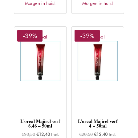
Morgen in huis!
was:
is:
Morgen in huis!
was:
is:
€20,50.
€12,40.
€20,50.
€12,40.
-39%
-39%
L'oreal
L'oreal
L’oreal Majirel verf
L’oreal Majirel verf
6.46 – 50ml
4 – 50ml
Oorspronkelijke
Huidige
Oorspronkelijke
Huidige
€
20,50
€
12,40
Incl.
€
20,50
€
12,40
Incl.