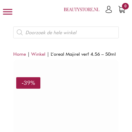
0
Producten
zoeken
Home
|
Winkel
|
L’oreal Majirel verf 4.56 – 50ml
-39%