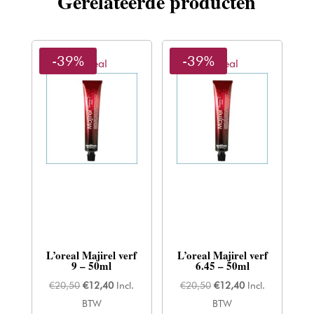
Gerelateerde producten
-39%
-39%
L'oreal
L'oreal
L’oreal Majirel verf
L’oreal Majirel verf
9 – 50ml
6.45 – 50ml
Oorspronkelijke
Huidige
Oorspronkelijke
Huidige
€
20,50
€
12,40
Incl.
€
20,50
€
12,40
Incl.
prijs
prijs
prijs
prijs
BTW
BTW