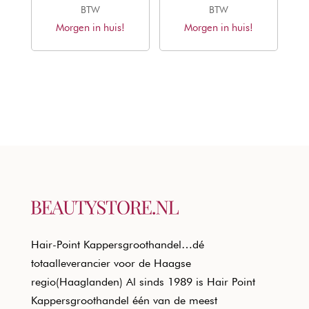
prijs
prijs
prijs
prijs
BTW
BTW
Morgen in huis!
was:
is:
Morgen in huis!
was:
is:
€20,50.
€12,40.
€20,50.
€12,40.
Hair-Point Kappersgroothandel…dé
totaalleverancier voor de Haagse
regio(Haaglanden) Al sinds 1989 is Hair Point
Kappersgroothandel één van de meest