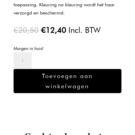
toepassing. Kleuring na kleuring wordt het haar
verzorgd en beschermd.
Oorspronkelijke
Huidige
€
20,50
€
12,40
Incl. BTW
prijs
prijs
was:
is:
Morgen in huis!
€20,50.
€12,40.
L'oreal
Majirel
verf
Toevoegen aan
4.56
winkelwagen
-
50ml
aantal