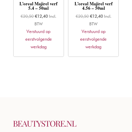
L’oreal Majirel verf
L’oreal Majirel verf
5.4 – 50ml
4.56 – 50ml
Oorspronkelijke
Huidige
Oorspronkelijke
Huidige
€
20,50
€
12,40
Incl.
€
20,50
€
12,40
Incl.
prijs
prijs
prijs
prijs
BTW
BTW
Verstuurd op
was:
is:
Verstuurd op
was:
is:
eerstvolgende
€20,50.
€12,40.
eerstvolgende
€20,50.
€12,40.
werkdag
werkdag