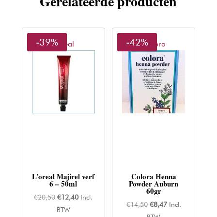
Gerelateerde producten
-39%
-42%
L'oreal
Colora
L’oreal Majirel verf
Colora Henna
6 – 50ml
Powder Auburn
60gr
Oorspronkelijke
Huidige
€
20,50
€
12,40
Incl.
Oorspronkelijke
Huidige
€
14,50
€
8,47
Incl.
prijs
prijs
BTW
prijs
prijs