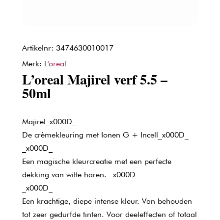
Artikelnr: 3474630010017
Merk:
L'oreal
L’oreal Majirel verf 5.5 –
50ml
Majirel_x000D_
De crèmekleuring met Ionen G + Incell_x000D_
_x000D_
Een magische kleurcreatie met een perfecte
dekking van witte haren. _x000D_
_x000D_
Een krachtige, diepe intense kleur. Van behouden
tot zeer gedurfde tinten. Voor deeleffecten of totaal