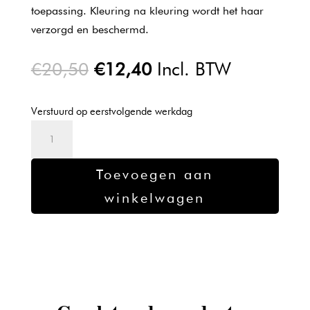
toepassing. Kleuring na kleuring wordt het haar
verzorgd en beschermd.
Oorspronkelijke
Huidige
€
20,50
€
12,40
Incl. BTW
prijs
prijs
was:
is:
Verstuurd op eerstvolgende werkdag
€20,50.
€12,40.
L'oreal
Majirel
verf
Toevoegen aan
5.5
winkelwagen
-
50ml
aantal