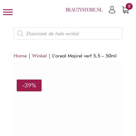
0
Producten
zoeken
Home
|
Winkel
|
L’oreal Majirel verf 5.5 – 50ml
-39%